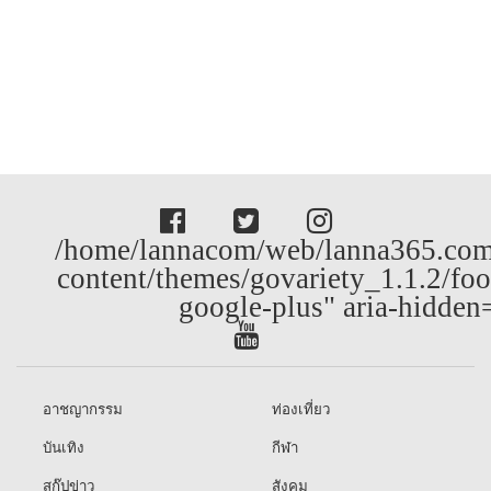
/home/lannacom/web/lanna365.com
content/themes/govariety_1.1.2/foo
google-plus" aria-hidden
อาชญากรรม
ท่องเที่ยว
บันเทิง
กีฬา
สกู๊ปข่าว
สังคม