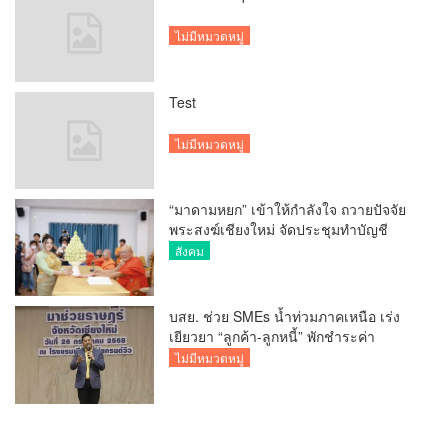
ไม่มีหมวดหมู่
Test
ไม่มีหมวดหมู่
“มาดามหยก” เข้าให้กำลังใจ ถวายปัจจัย
พระสงฆ์เชียงใหม่ จัดประชุมทำบัญชี
รายรับรายจ่ายของวัด กว่า 300 รูป ที่วัด
สังคม
สวนดอก
บสย. ช่วย SMEs น้ำท่วมภาคเหนือ เร่ง
เยียวยา “ลูกค้า-ลูกหนี้” พักชำระค่า
ธรรมเนียม-ค่างวด
ไม่มีหมวดหมู่