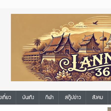
งเที่ยว
บันเทิง
กีฬา
สกู๊ปข่าว
สังคม