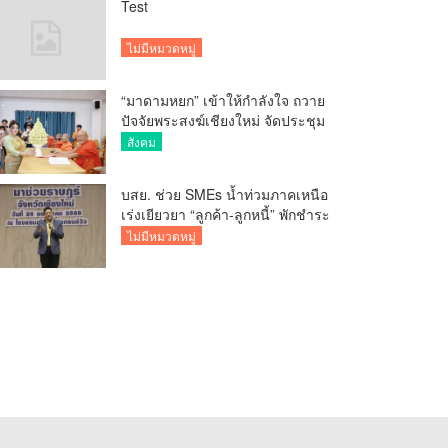
Test
ไม่มีหมวดหมู่
“มาดามหยก” เข้าให้กำลังใจ ถวาย
ปัจจัยพระสงฆ์เชียงใหม่ จัดประชุม
ทำบัญชีรายรับรายจ่ายของวัด กว่า
สังคม
300 รูป ที่วัดสวนดอก
บสย. ช่วย SMEs น้ำท่วมภาคเหนือ
เร่งเยียวยา “ลูกค้า-ลูกหนี้” พักชำระ
ค่าธรรมเนียม-ค่างวด
ไม่มีหมวดหมู่