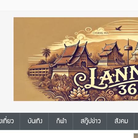
งเที่ยว
บันเทิง
กีฬา
สกู๊ปข่าว
สังคม