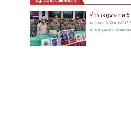
tag: ผบช.ภ.5แถลงข่าว
ตำรวจภูธรภาค 5 โ
เมื่อเวลา 13.30 น.วันที่ 1
ผบช.ภ.5,พล.ต.ต.ภาณุเดช บุญ