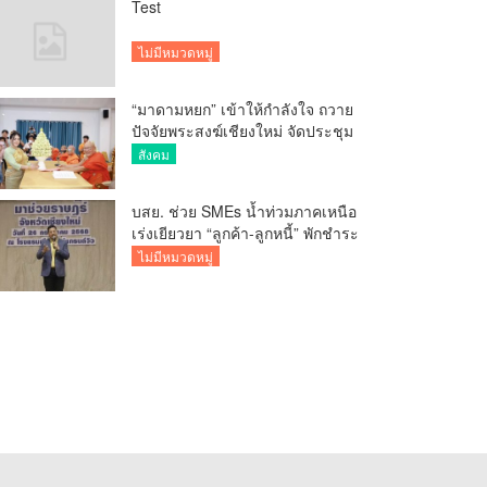
Test
ไม่มีหมวดหมู่
“มาดามหยก” เข้าให้กำลังใจ ถวาย
ปัจจัยพระสงฆ์เชียงใหม่ จัดประชุม
ทำบัญชีรายรับรายจ่ายของวัด กว่า
สังคม
300 รูป ที่วัดสวนดอก
บสย. ช่วย SMEs น้ำท่วมภาคเหนือ
เร่งเยียวยา “ลูกค้า-ลูกหนี้” พักชำระ
ค่าธรรมเนียม-ค่างวด
ไม่มีหมวดหมู่