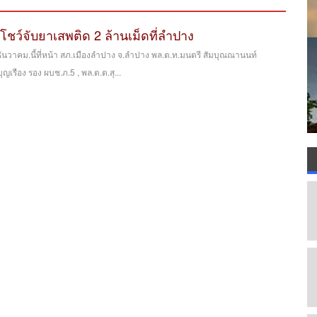
ชว์จับยาเสพติด 2 ล้านเม็ดที่ลำปาง
3 ธันวาคม.นี้ที่หน้า สภ.เมืองลำปาง จ.ลำปาง พล.ต.ท.มนตรี สัมบุณณานนท์
เรือง รอง ผบช.ภ.5 , พล.ต.ต.สุ...