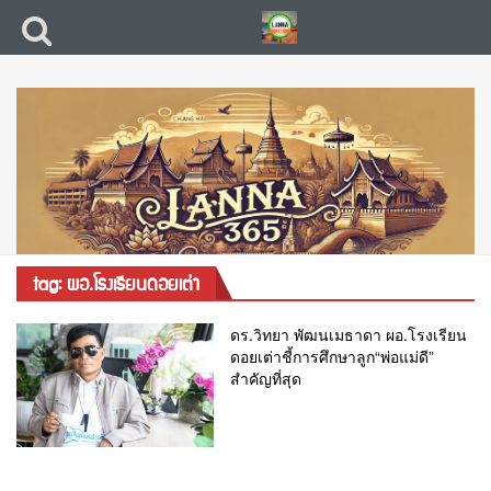
tag: ผอ.โรงเรียนดอยเต่า
ดร.วิทยา พัฒนเมธาดา ผอ.โรงเรียน
ดอยเต่าชี้การศึกษาลูก“พ่อแม่ดี”
สำคัญที่สุด