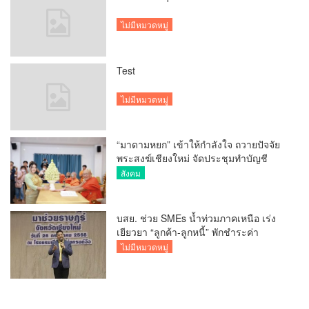
ไม่มีหมวดหมู่
Test
ไม่มีหมวดหมู่
“มาดามหยก” เข้าให้กำลังใจ ถวายปัจจัย
พระสงฆ์เชียงใหม่ จัดประชุมทำบัญชี
รายรับรายจ่ายของวัด กว่า 300 รูป ที่วัด
สังคม
สวนดอก
บสย. ช่วย SMEs น้ำท่วมภาคเหนือ เร่ง
เยียวยา “ลูกค้า-ลูกหนี้” พักชำระค่า
ธรรมเนียม-ค่างวด
ไม่มีหมวดหมู่