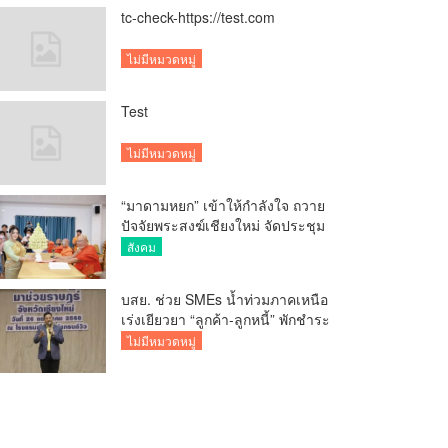
tc-check-https://test.com
ไม่มีหมวดหมู่
Test
ไม่มีหมวดหมู่
“มาดามหยก” เข้าให้กำลังใจ ถวาย
ปัจจัยพระสงฆ์เชียงใหม่ จัดประชุม
ทำบัญชีรายรับรายจ่ายของวัด กว่า
สังคม
300 รูป ที่วัดสวนดอก
บสย. ช่วย SMEs น้ำท่วมภาคเหนือ
เร่งเยียวยา “ลูกค้า-ลูกหนี้” พักชำระ
ค่าธรรมเนียม-ค่างวด
ไม่มีหมวดหมู่