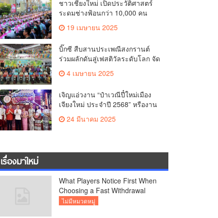
ชาวเชียงใหม่ เปิดประวัติศาสตร์
คุณภาพชีวิตของชาวเชียงใหม่
ระดมช่างฟ้อนกว่า 10,000 คน
ร่วมบันทึกสถิติโลก Guinness
19 เมษายน 2025
World Records สำเร็จทำลายสถิติ
7,218 คน เฉลิมฉลองในวาระครบ
บิ๊กซี สืบสานประเพณีสงกรานต์
รอบ 729 ปีแห่งการสถาปนาเมือง
ร่วมผลักดันสู่เฟสติวัลระดับโลก จัด
เชียงใหม่
แคมเปญ “สาดสนุกรับสงกรานต์ที่
4 เมษายน 2025
บิ๊กซี” อัดโปรฉ่ำ ลดสูงสุด 50%
กระตุ้นการเดินทางนักท่องเที่ยว
เจิญแอ่วงาน “ป๋าเวณีปี๋ใหม่เมือง
ไทย – ต่างชาติ คาดยอดขายโตก
เจียงใหม่ ประจำปี 2568” หรืองาน
ว่า 2,132 ล้านบาท
สงกรานต์เชียงใหม่
24 มีนาคม 2025
เรื่องมาใหม่
What Players Notice First When
Choosing a Fast Withdrawal
Casino UK
ไม่มีหมวดหมู่