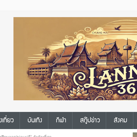
งเที่ยว
บันเทิง
กีฬา
สกู๊ปข่าว
สังคม
ึกษาลูก“พ่อแม่ดี” สำคัญที่สุด