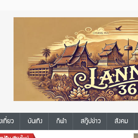
งเที่ยว
บันเทิง
กีฬา
สกู๊ปข่าว
สังคม