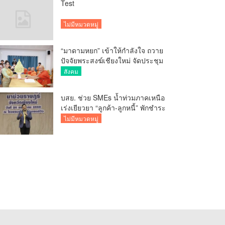
Test
ไม่มีหมวดหมู่
“มาดามหยก” เข้าให้กำลังใจ ถวาย
ปัจจัยพระสงฆ์เชียงใหม่ จัดประชุม
ทำบัญชีรายรับรายจ่ายของวัด กว่า
สังคม
300 รูป ที่วัดสวนดอก
บสย. ช่วย SMEs น้ำท่วมภาคเหนือ
เร่งเยียวยา “ลูกค้า-ลูกหนี้” พักชำระ
ค่าธรรมเนียม-ค่างวด
ไม่มีหมวดหมู่