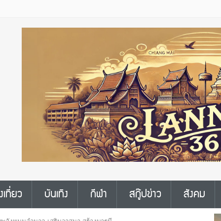
งเที่ยว
บันเทิง
กีฬา
สกู๊ปข่าว
สังคม
รับพลังหนุนอำนาจ เสริมวาสนา สร้างบารมี