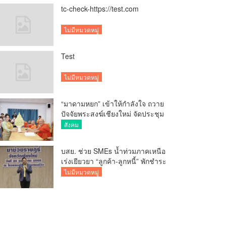
tc-check-https://test.com
ไม่มีหมวดหมู่
Test
ไม่มีหมวดหมู่
“มาดามหยก” เข้าให้กำลังใจ ถวาย
ปัจจัยพระสงฆ์เชียงใหม่ จัดประชุม
ทำบัญชีรายรับรายจ่ายของวัด กว่า
สังคม
300 รูป ที่วัดสวนดอก
บสย. ช่วย SMEs น้ำท่วมภาคเหนือ
เร่งเยียวยา “ลูกค้า-ลูกหนี้” พักชำระ
ค่าธรรมเนียม-ค่างวด
ไม่มีหมวดหมู่