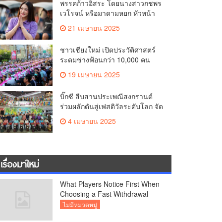
พรรคก้าวอิสระ โดยนางสาวกชพร
คุณภาพชีวิตของชาวเชียงใหม่
เวโรจน์ หรือมาดามหยก หัวหน้า
พรรคฯ จัดการประชุมใหญ่สามัญ
21 เมษายน 2025
ประจำปี 2568 พรรคก้าวอิสระ ครั้ง
ที่ 1/2568 โ
ชาวเชียงใหม่ เปิดประวัติศาสตร์
ระดมช่างฟ้อนกว่า 10,000 คน
ร่วมบันทึกสถิติโลก Guinness
19 เมษายน 2025
World Records สำเร็จทำลายสถิติ
7,218 คน เฉลิมฉลองในวาระครบ
บิ๊กซี สืบสานประเพณีสงกรานต์
รอบ 729 ปีแห่งการสถาปนาเมือง
ร่วมผลักดันสู่เฟสติวัลระดับโลก จัด
เชียงใหม่
แคมเปญ “สาดสนุกรับสงกรานต์ที่
4 เมษายน 2025
บิ๊กซี” อัดโปรฉ่ำ ลดสูงสุด 50%
กระตุ้นการเดินทางนักท่องเที่ยว
ไทย – ต่างชาติ คาดยอดขายโตก
ว่า 2,132 ล้านบาท
เรื่องมาใหม่
What Players Notice First When
Choosing a Fast Withdrawal
Casino UK
ไม่มีหมวดหมู่