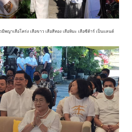
วมีพญาเสือโคร่ง เสือขาว เสือสีทอง เสือหิมะ เสือซีต้าร์ เป็นแลนด์