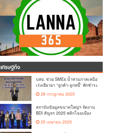
เศรษฐกิจ
บสย. ช่วย SMEs น้ำท่วมภาคเหนือ
เร่งเยียวยา “ลูกค้า-ลูกหนี้” พักชำระ
ค่าธรรมเนียม-ค่างวด
28 กรกฎาคม 2025
สถาบันข้อมูลขนาดใหญ่ฯ จัดงาน
BDI สัญจร 2025 พลิกโฉมเมือง
ด้วย Big Data & AI ครั้งที่ 2 ที่
25 เมษายน 2025
จ.เชียงใหม่ ผลักดันการใช้ข้อมูล
เพื่อยกระดับเมือง สังคม และ