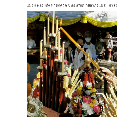
แม่ริม พร้อมทั้ง นายภควัต ขันธหิรัญนายอำภอแม้ริม มาร่