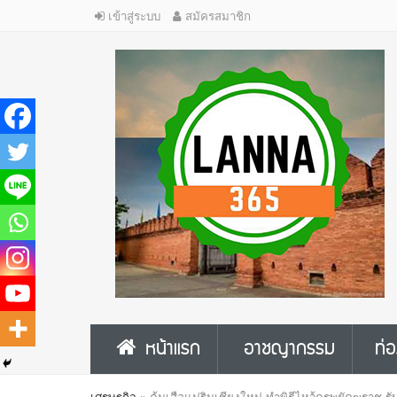
เข้าสู่ระบบ
สมัครสมาชิก
หน้าแรก
อาชญากรรม
ท่อ
เศรษฐกิจ
»
คุ้มเสือแม่ริมเชียงใหม่ ทำพิธีไหว้ครูพยัคฆราช 