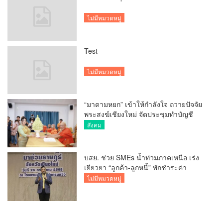
ไม่มีหมวดหมู่
Test
ไม่มีหมวดหมู่
“มาดามหยก” เข้าให้กำลังใจ ถวายปัจจัย
พระสงฆ์เชียงใหม่ จัดประชุมทำบัญชี
รายรับรายจ่ายของวัด กว่า 300 รูป ที่วัด
สังคม
สวนดอก
บสย. ช่วย SMEs น้ำท่วมภาคเหนือ เร่ง
เยียวยา “ลูกค้า-ลูกหนี้” พักชำระค่า
ธรรมเนียม-ค่างวด
ไม่มีหมวดหมู่