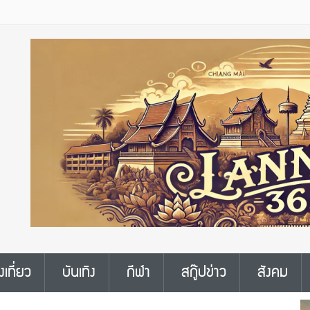
งเที่ยว
บันเทิง
กีฬา
สกู๊ปข่าว
สังคม