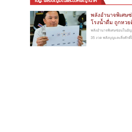
tag: พลังอัญมณีและองค์พญานาค
พลังอำนาจพิเศษซ่
โรงน้ำดื่ม ถูกหว
พลังอำนาจพิเศษซ่อนในอัญมณ
35 งวด พลังบุญและสิ่งศักดิ์ส