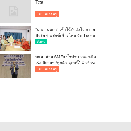
Test
ไม่มีหมวดหมู่
“มาดามหยก” เข้าให้กำลังใจ ถวาย
ปัจจัยพระสงฆ์เชียงใหม่ จัดประชุม
ทำบัญชีรายรับรายจ่ายของวัด กว่า
สังคม
300 รูป ที่วัดสวนดอก
บสย. ช่วย SMEs น้ำท่วมภาคเหนือ
เร่งเยียวยา “ลูกค้า-ลูกหนี้” พักชำระ
ค่าธรรมเนียม-ค่างวด
ไม่มีหมวดหมู่