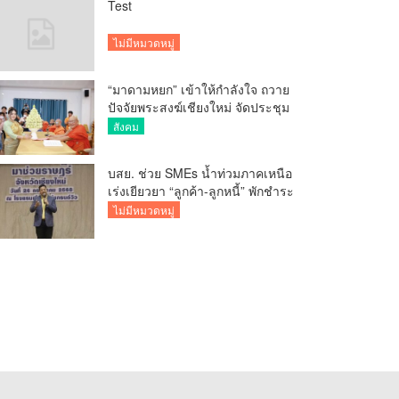
Test
ไม่มีหมวดหมู่
“มาดามหยก” เข้าให้กำลังใจ ถวาย
ปัจจัยพระสงฆ์เชียงใหม่ จัดประชุม
ทำบัญชีรายรับรายจ่ายของวัด กว่า
สังคม
300 รูป ที่วัดสวนดอก
บสย. ช่วย SMEs น้ำท่วมภาคเหนือ
เร่งเยียวยา “ลูกค้า-ลูกหนี้” พักชำระ
ค่าธรรมเนียม-ค่างวด
ไม่มีหมวดหมู่