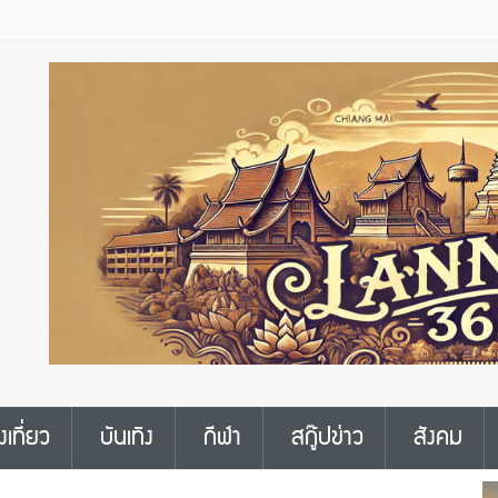
งเที่ยว
บันเทิง
กีฬา
สกู๊ปข่าว
สังคม