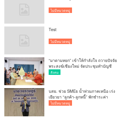
ไม่มีหมวดหมู่
Test
ไม่มีหมวดหมู่
“มาดามหยก” เข้าให้กำลังใจ ถวายปัจจัย
พระสงฆ์เชียงใหม่ จัดประชุมทำบัญชี
รายรับรายจ่ายของวัด กว่า 300 รูป ที่วัด
สังคม
สวนดอก
บสย. ช่วย SMEs น้ำท่วมภาคเหนือ เร่ง
เยียวยา “ลูกค้า-ลูกหนี้” พักชำระค่า
ธรรมเนียม-ค่างวด
ไม่มีหมวดหมู่