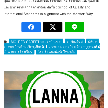
คุณภาพสากล ตามวิสัยทัศน์ของโรงเรียน คือ โรงเรียนแห่งคุณภาพ
และมาตรฐานสากลตามวิถีมงฟอร์ต : School of Quality and
International Standards in alignment with the Montfort Way
MC. RED CARPET ประจำปี 2562
จ.เชียงใหม่
พิธีมอบ
รางวัลเกียรติยศเชิดชูเกียรติ
ภราดา ดร.สุรกิจ ศรีสราญกุลวงศ์ ผู้
อำนวยการโรงเรียน
โรงเรียนมงฟอร์ตวิทยาลัย