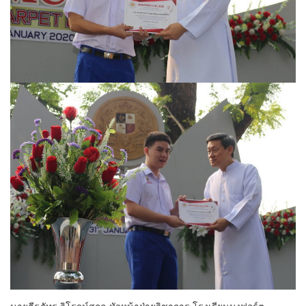
นายธีรภัทร วิโรจน์สกุล หัวหน้าฝ่ายวิชาการ โรงเรียนมงฟอร์ต