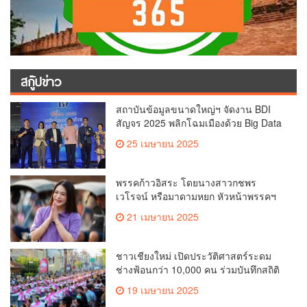
สกู๊ปข่าว
สถาบันข้อมูลขนาดใหญ่ฯ จัดงาน BDI
สัญจร 2025 พลิกโฉมเมืองด้วย Big Data
& AI ครั้งที่ 2 ที่ จ.เชียงใหม่ ผลักดันการใช้
25 เมษายน 2025
ข้อมูลเพื่อยกระดับเมือง สังคม และ
คุณภาพชีวิตของชาวเชียงใหม่
พรรคก้าวอิสระ โดยนางสาวกชพร
เวโรจน์ หรือมาดามหยก หัวหน้าพรรคฯ
จัดการประชุมใหญ่สามัญประจำปี 2568
21 เมษายน 2025
พรรคก้าวอิสระ ครั้งที่ 1/2568 โ
ชาวเชียงใหม่ เปิดประวัติศาสตร์ระดม
ช่างฟ้อนกว่า 10,000 คน ร่วมบันทึกสถิติ
โลก Guinness World Records สำเร็จ
19 เมษายน 2025
ทำลายสถิติ 7,218 คน เฉลิมฉลองใน