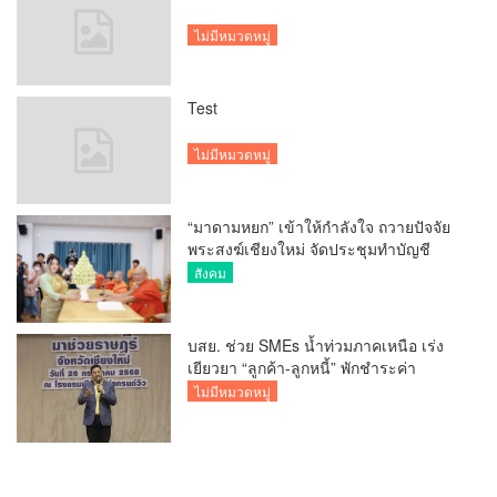
ไม่มีหมวดหมู่
Test
ไม่มีหมวดหมู่
“มาดามหยก” เข้าให้กำลังใจ ถวายปัจจัย
พระสงฆ์เชียงใหม่ จัดประชุมทำบัญชี
รายรับรายจ่ายของวัด กว่า 300 รูป ที่วัด
สังคม
สวนดอก
บสย. ช่วย SMEs น้ำท่วมภาคเหนือ เร่ง
เยียวยา “ลูกค้า-ลูกหนี้” พักชำระค่า
ธรรมเนียม-ค่างวด
ไม่มีหมวดหมู่