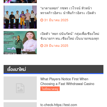
วาระครบรอบ 729 ปีแห่งการสถาปนา
เมืองเชียงใหม่
“มาดามหยก” กชพร เวโรจน์ หัวหน้า
พรรคก้าวอิสระ นำทีมก้าวอิสระ เปิดตัว
“การย์วิชญ์ วงษ์ทอง” ชิงนายกเทศมนตรี
31 มีนาคม 2025
นครเชียงใหม่พร้อม ผู้สมัคร สท.ครบ4
เขต
เปิดตัว “หยก ปนันรัตน์” กลุ่มเพื่อเชียงใหม่
ชิงนายกฯ ทน.เชียงใหม่ เป็นนายกของทุก
สีทุกวัย พร้อมผู้สมัคร สท.ครบทุกแขวง
29 มีนาคม 2025
เรื่องมาใหม่
What Players Notice First When
Choosing a Fast Withdrawal Casino
UK
ไม่มีหมวดหมู่
tc-check-https://test.com