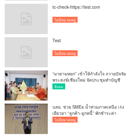
tc-check-https://test.com
ไม่มีหมวดหมู่
Test
ไม่มีหมวดหมู่
“มาดามหยก” เข้าให้กำลังใจ ถวายปัจจัย
พระสงฆ์เชียงใหม่ จัดประชุมทำบัญชี
รายรับรายจ่ายของวัด กว่า 300 รูป ที่วัด
สังคม
สวนดอก
บสย. ช่วย SMEs น้ำท่วมภาคเหนือ เร่ง
เยียวยา “ลูกค้า-ลูกหนี้” พักชำระค่า
ธรรมเนียม-ค่างวด
ไม่มีหมวดหมู่