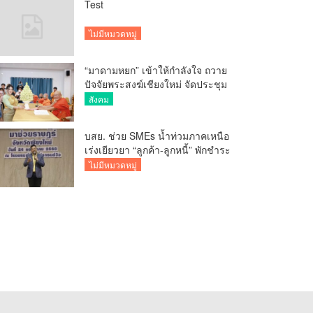
Test
ไม่มีหมวดหมู่
“มาดามหยก” เข้าให้กำลังใจ ถวาย
ปัจจัยพระสงฆ์เชียงใหม่ จัดประชุม
ทำบัญชีรายรับรายจ่ายของวัด กว่า
สังคม
300 รูป ที่วัดสวนดอก
บสย. ช่วย SMEs น้ำท่วมภาคเหนือ
เร่งเยียวยา “ลูกค้า-ลูกหนี้” พักชำระ
ค่าธรรมเนียม-ค่างวด
ไม่มีหมวดหมู่