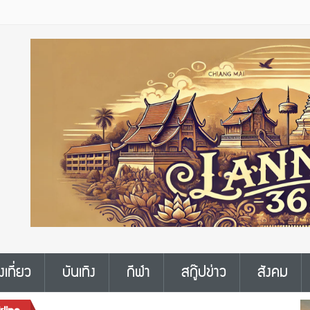
งเที่ยว
บันเทิง
กีฬา
สกู๊ปข่าว
สังคม