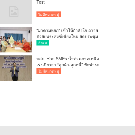
Test
ไม่มีหมวดหมู่
“มาดามหยก” เข้าให้กำลังใจ ถวาย
ปัจจัยพระสงฆ์เชียงใหม่ จัดประชุม
ทำบัญชีรายรับรายจ่ายของวัด กว่า
สังคม
300 รูป ที่วัดสวนดอก
บสย. ช่วย SMEs น้ำท่วมภาคเหนือ
เร่งเยียวยา “ลูกค้า-ลูกหนี้” พักชำระ
ค่าธรรมเนียม-ค่างวด
ไม่มีหมวดหมู่