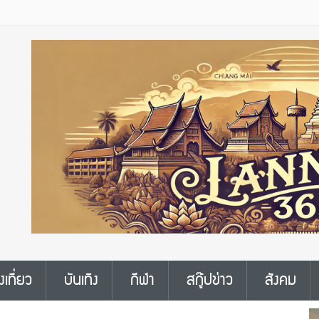
งเที่ยว
บันเทิง
กีฬา
สกู๊ปข่าว
สังคม