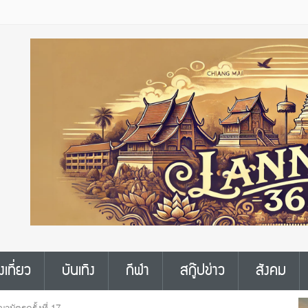
งเที่ยว
บันเทิง
กีฬา
สกู๊ปข่าว
สังคม
บัตรครั้งที่ 17