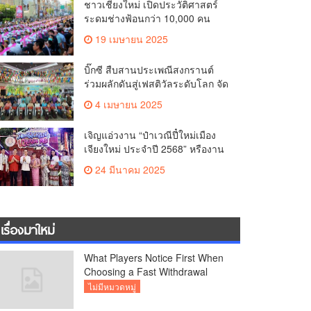
ชาวเชียงใหม่ เปิดประวัติศาสตร์
คุณภาพชีวิตของชาวเชียงใหม่
ระดมช่างฟ้อนกว่า 10,000 คน
ร่วมบันทึกสถิติโลก Guinness
19 เมษายน 2025
World Records สำเร็จทำลายสถิติ
7,218 คน เฉลิมฉลองในวาระครบ
บิ๊กซี สืบสานประเพณีสงกรานต์
รอบ 729 ปีแห่งการสถาปนาเมือง
ร่วมผลักดันสู่เฟสติวัลระดับโลก จัด
เชียงใหม่
แคมเปญ “สาดสนุกรับสงกรานต์ที่
4 เมษายน 2025
บิ๊กซี” อัดโปรฉ่ำ ลดสูงสุด 50%
กระตุ้นการเดินทางนักท่องเที่ยว
เจิญแอ่วงาน “ป๋าเวณีปี๋ใหม่เมือง
ไทย – ต่างชาติ คาดยอดขายโตก
เจียงใหม่ ประจำปี 2568” หรืองาน
ว่า 2,132 ล้านบาท
สงกรานต์เชียงใหม่
24 มีนาคม 2025
เรื่องมาใหม่
What Players Notice First When
Choosing a Fast Withdrawal
Casino UK
ไม่มีหมวดหมู่