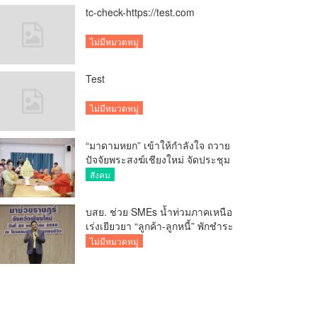
tc-check-https://test.com
ไม่มีหมวดหมู่
Test
ไม่มีหมวดหมู่
“มาดามหยก” เข้าให้กำลังใจ ถวาย
ปัจจัยพระสงฆ์เชียงใหม่ จัดประชุม
ทำบัญชีรายรับรายจ่ายของวัด กว่า
สังคม
300 รูป ที่วัดสวนดอก
บสย. ช่วย SMEs น้ำท่วมภาคเหนือ
เร่งเยียวยา “ลูกค้า-ลูกหนี้” พักชำระ
ค่าธรรมเนียม-ค่างวด
ไม่มีหมวดหมู่