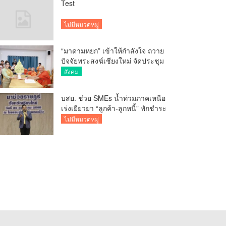
Test
ไม่มีหมวดหมู่
“มาดามหยก” เข้าให้กำลังใจ ถวาย
ปัจจัยพระสงฆ์เชียงใหม่ จัดประชุม
ทำบัญชีรายรับรายจ่ายของวัด กว่า
สังคม
300 รูป ที่วัดสวนดอก
บสย. ช่วย SMEs น้ำท่วมภาคเหนือ
เร่งเยียวยา “ลูกค้า-ลูกหนี้” พักชำระ
ค่าธรรมเนียม-ค่างวด
ไม่มีหมวดหมู่