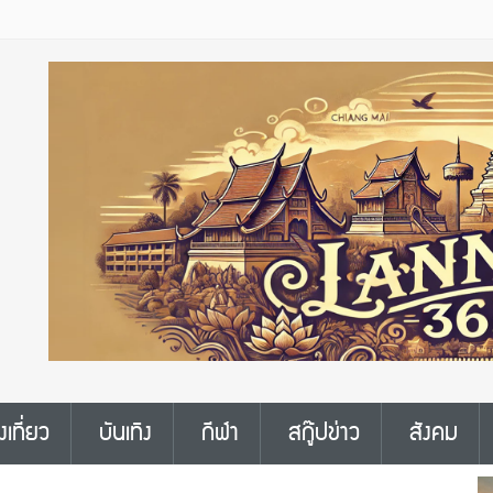
งเที่ยว
บันเทิง
กีฬา
สกู๊ปข่าว
สังคม