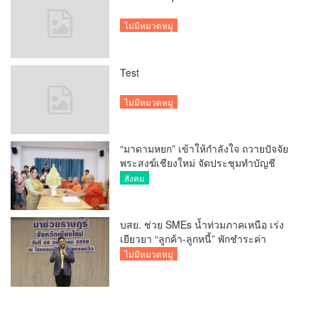
ไม่มีหมวดหมู่
Test
ไม่มีหมวดหมู่
“มาดามหยก” เข้าให้กำลังใจ ถวายปัจจัย
พระสงฆ์เชียงใหม่ จัดประชุมทำบัญชี
รายรับรายจ่ายของวัด กว่า 300 รูป ที่วัด
สังคม
สวนดอก
บสย. ช่วย SMEs น้ำท่วมภาคเหนือ เร่ง
เยียวยา “ลูกค้า-ลูกหนี้” พักชำระค่า
ธรรมเนียม-ค่างวด
ไม่มีหมวดหมู่