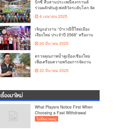
บิ๊กซี สืบสานประเพณีสงกรานต์
รอบ 729 ปีแห่งการสถาปนาเมือง
ร่วมผลักดันสู่เฟสติวัลระดับโลก จัด
เชียงใหม่
แคมเปญ “สาดสนุกรับสงกรานต์ที่
4 เมษายน 2025
บิ๊กซี” อัดโปรฉ่ำ ลดสูงสุด 50%
กระตุ้นการเดินทางนักท่องเที่ยว
เจิญแอ่วงาน “ป๋าเวณีปี๋ใหม่เมือง
ไทย – ต่างชาติ คาดยอดขายโตก
เจียงใหม่ ประจำปี 2568” หรืองาน
ว่า 2,132 ล้านบาท
สงกรานต์เชียงใหม่
24 มีนาคม 2025
ตรวจคุณภาพน้ำคูเมืองเชียงใหม่
เพื่อเตรียมความพร้อมการจัดงาน
ประเพณีสงกรานต์ หรือป๋าเวณีปี๋
22 มีนาคม 2025
ใหม่เมืองเจียงใหม่ ประจำปี 2568
บริเวณคูเมือง
เรื่องมาใหม่
What Players Notice First When
Choosing a Fast Withdrawal
Casino UK
ไม่มีหมวดหมู่