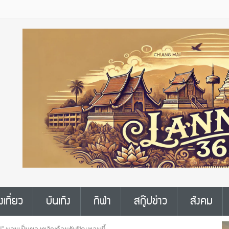
งเที่ยว
บันเทิง
กีฬา
สกู๊ปข่าว
สังคม
าฟ” มอบเป็นของขวัญต้อนรับปิดเทอมนี้