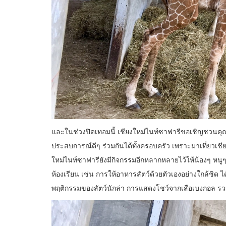
และในช่วงปิดเทอมนี้ เชียงใหม่ไนท์ซาฟารีขอเชิญชวนคุณ
ประสบการณ์ดีๆ ร่วมกันได้ทั้งครอบครัว เพราะมาเที่ยวเช
ใหม่ไนท์ซาฟารียังมีกิจกรรมอีกหลากหลายไว้ให้น้องๆ หนูๆ ไ
ห้องเรียน เช่น การให้อาหารสัตว์ด้วยตัวเองอย่างใกล้ชิด ได้
พฤติกรรมของสัตว์นักล่า การแสดงโชว์จากเสือเบงกอล รว