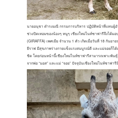
นายอนุชา ดำรงมณี กรรมการบริหาร ปฏิบัติหน้าที่แทนผู้
ช่วงปิดเทอมของน้องๆ หนูๆ เชียงใหม่ไนท์ซาฟารีจึงได้มอ
(GIRAFFA) เพศเมีย จำนวน 1 ตัว เกิดเมื่อวันที่ 18 กันยาย
ยีราฟ มีสุขภาพร่างกายแข็งแรงสมบูรณ์ดี และแม่จอยก็ได้เ
ชิด โดยก่อนหน้านี้เชียงใหม่ไนท์ซาฟารีสามารถเพาะพันธุ์
จากพ่อ “มอส” และแม่ “จอย” ปัจจุบันเชียงใหม่ไนท์ซาฟารีมี