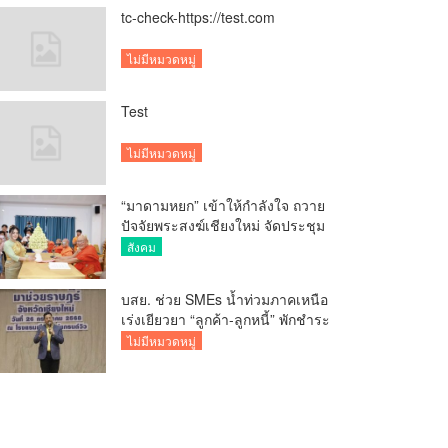
tc-check-https://test.com
ไม่มีหมวดหมู่
Test
ไม่มีหมวดหมู่
“มาดามหยก” เข้าให้กำลังใจ ถวาย
ปัจจัยพระสงฆ์เชียงใหม่ จัดประชุม
ทำบัญชีรายรับรายจ่ายของวัด กว่า
สังคม
300 รูป ที่วัดสวนดอก
บสย. ช่วย SMEs น้ำท่วมภาคเหนือ
เร่งเยียวยา “ลูกค้า-ลูกหนี้” พักชำระ
ค่าธรรมเนียม-ค่างวด
ไม่มีหมวดหมู่