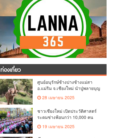
ท่องเที่ยว
ศูนย์อนุรักษ์ช้างปางช้างแม่สา
อ.แม่ริม จ.เชียงใหม่ นำปู่พลายบุญ
เป็ง วัยกว่า 65 ปี เข้าสู่บ้านพักช้าง
28 เมษายน 2025
ชรา เพื่อพักผ่อนเต็มที่
ชาวเชียงใหม่ เปิดประวัติศาสตร์
ระดมช่างฟ้อนกว่า 10,000 คน
ร่วมบันทึกสถิติโลก Guinness
19 เมษายน 2025
World Records สำเร็จทำลายสถิติ
7,218 คน เฉลิมฉลองในวาระครบ