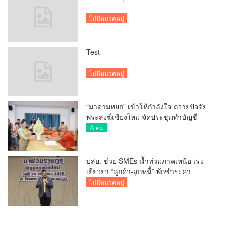
ไม่มีหมวดหมู่
Test
ไม่มีหมวดหมู่
“มาดามหยก” เข้าให้กำลังใจ ถวายปัจจัย
พระสงฆ์เชียงใหม่ จัดประชุมทำบัญชี
รายรับรายจ่ายของวัด กว่า 300 รูป ที่วัด
สังคม
สวนดอก
บสย. ช่วย SMEs น้ำท่วมภาคเหนือ เร่ง
เยียวยา “ลูกค้า-ลูกหนี้” พักชำระค่า
ธรรมเนียม-ค่างวด
ไม่มีหมวดหมู่