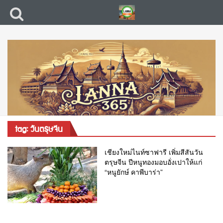
tag: วันตรุษจีน
เชียงใหม่ไนท์ซาฟารี เพิ่มสีสันวัน
ตรุษจีน ปีหนูทองมอบอั่งเปาให้แก่
“หนูยักษ์ คาพีบาร่า”