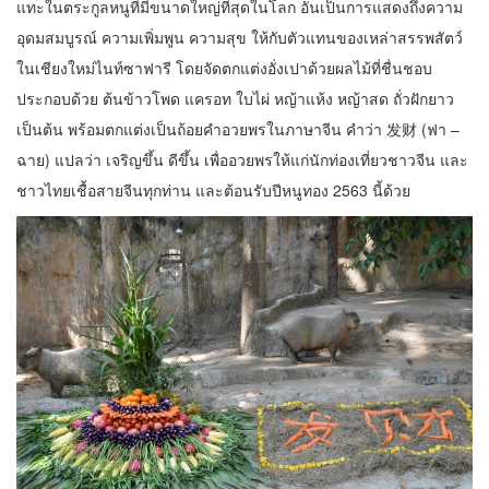
แทะในตระกูลหนูที่มีขนาดใหญ่ที่สุดในโลก อันเป็นการแสดงถึงความ
อุดมสมบูรณ์ ความเพิ่มพูน ความสุข ให้กับตัวแทนของเหล่าสรรพสัตว์
ในเชียงใหม่ไนท์ซาฟารี โดยจัดตกแต่งอั่งเปาด้วยผลไม้ที่ชื่นชอบ
ประกอบด้วย ต้นข้าวโพด แครอท ใบไผ่ หญ้าแห้ง หญ้าสด ถั่วฝักยาว
เป็นต้น พร้อมตกแต่งเป็นถ้อยคำอวยพรในภาษาจีน คำว่า 发财 (ฟา –
ฉาย) แปลว่า เจริญขึ้น ดีขึ้น เพื่ออวยพรให้แก่นักท่องเที่ยวชาวจีน และ
ชาวไทยเชื้อสายจีนทุกท่าน และต้อนรับปีหนูทอง 2563 นี้ด้วย