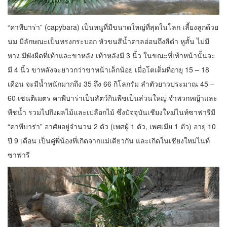
“คาพีบาร่า” (capybara) เป็นหนูที่มีขนาดใหญ่ที่สุดในโลก เลี้ยงลูกด้วย
นม มีลักษณะเป็นทรงกระบอก หัวขนสีน้ำตาลอ่อนถึงสีดำ หูสั้น ไม่มี
หาง มีพังผืดที่เท้าและขาหลัง เท้าหลังมี 3 นิ้ว ในขณะที่เท้าหน้านั้นจะ
มี 4 นิ้ว ขาหลังจะยาวกว่าขาหน้าเล็กน้อย เมื่อโตเต็มที่อายุ 15 – 18
เดือน จะมีน้ำหนักมากถึง 35 ถึง 66 กิโลกรัม ลำตัวยาวประมาณ 45 –
60 เซนติเมตร คาพีบาร่าเป็นสัตว์กินพืชเป็นส่วนใหญ่ จำพวกหญ้าและ
พืชน้ำ รวมไปถึงผลไม้และเปลือกไม้ ซึ่งปัจจุบันเชียงใหม่ไนท์ซาฟารีมี
“คาพีบาร่า” อาศัยอยู่จำนวน 2 ตัว (เพศผู้ 1 ตัว, เพศเมีย 1 ตัว) อายุ 10
ปี 9 เดือน เป็นคู่พี่น้องที่เกิดจากแม่เดียวกัน และเกิดในเชียงใหม่ไนท์
ซาฟารี