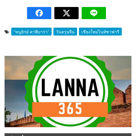
“หนูยักษ์ คาพีบาร่า”
วันตรุษจีน
เชียงใหม่ไนท์ซาฟารี