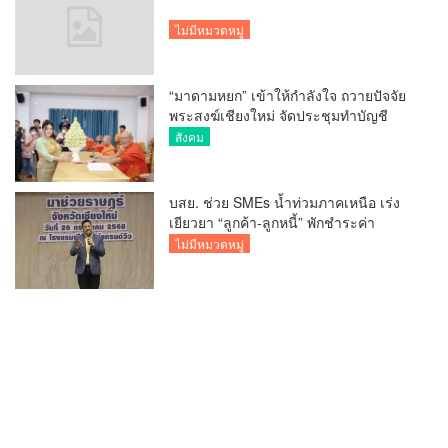
ไม่มีหมวดหมู่
“มาดามหยก” เข้าให้กำลังใจ ถวายปัจจัย
พระสงฆ์เชียงใหม่ จัดประชุมทำบัญชี
รายรับรายจ่ายของวัด กว่า 300 รูป ที่วัด
สังคม
สวนดอก
บสย. ช่วย SMEs น้ำท่วมภาคเหนือ เร่ง
เยียวยา “ลูกค้า-ลูกหนี้” พักชำระค่า
ธรรมเนียม-ค่างวด
ไม่มีหมวดหมู่