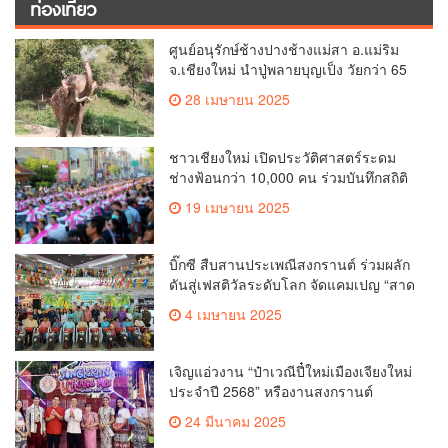
ท่องเที่ยว
ศูนย์อนุรักษ์ช้างปางช้างแม่สา อ.แม่ริม
จ.เชียงใหม่ นำปู่พลายบุญเป็ง วัยกว่า 65
ปี เข้าสู่บ้านพักช้างชรา เพื่อพักผ่อนเต็มที่
28 เมษายน 2025
ชาวเชียงใหม่ เปิดประวัติศาสตร์ระดม
ช่างฟ้อนกว่า 10,000 คน ร่วมบันทึกสถิติ
โลก Guinness World Records สำเร็จ
19 เมษายน 2025
ทำลายสถิติ 7,218 คน เฉลิมฉลองใน
วาระครบรอบ 729 ปีแห่งการสถาปนา
เมืองเชียงใหม่
บิ๊กซี สืบสานประเพณีสงกรานต์ ร่วมผลัก
ดันสู่เฟสติวัลระดับโลก จัดแคมเปญ “สาด
สนุกรับสงกรานต์ที่บิ๊กซี” อัดโปรฉ่ำ ลด
4 เมษายน 2025
สูงสุด 50% กระตุ้นการเดินทางนักท่อง
เที่ยวไทย – ต่างชาติ คาดยอดขายโตกว่า
2,132 ล้านบาท
เจิญแอ่วงาน “ป๋าเวณีปี๋ใหม่เมืองเจียงใหม่
ประจำปี 2568” หรืองานสงกรานต์
เชียงใหม่
24 มีนาคม 2025