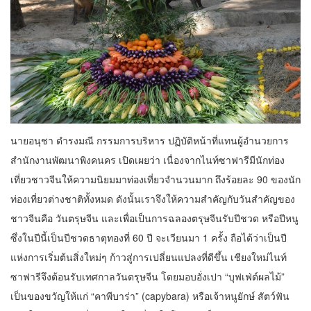
นายอนุชา ดำรงมณี กรรมการบริหาร ปฏิบัติหน้าที่แทนผู้อำนวยการ
สำนักงานพัฒนาพิงคนคร เปิดเผยว่า เนื่องจากไนท์ซาฟารีมีนักท่อง
เที่ยวชาวจีนให้ความนิยมมาท่องเที่ยวจำนวนมาก ถึงร้อยละ 90 ของนัก
ท่องเที่ยวต่างชาติทั้งหมด ดังนั้นเราจึงให้ความสำคัญกับวันสำคัญของ
ชาวจีนคือ วันตรุษจีน และเพื่อเป็นการฉลองตรุษจีนรับปีชวด หรือปีหนู
ซึ่งในปีนี้เป็นปีชวดธาตุทองที่ 60 ปี จะเวียนมา 1 ครั้ง ถือได้ว่าเป็นปี
แห่งการเริ่มต้นสิ่งใหม่ๆ ก้าวสู่การเปลี่ยนแปลงที่ดีขึ้น เชียงใหม่ไนท์
ซาฟารีจึงต้อนรับเทศกาลวันตรุษจีน โดยมอบอั่งเปา “บุฟเฟ่ต์ผลไม้”
เป็นของขวัญให้แก่ “คาพีบาร่า” (capybara) หรือเจ้าหนูยักษ์ สัตว์ฟัน