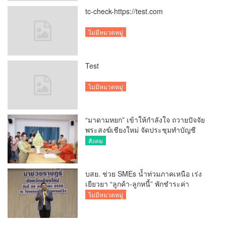
tc-check-https://test.com
ไม่มีหมวดหมู่
Test
ไม่มีหมวดหมู่
“มาดามหยก” เข้าให้กำลังใจ ถวายปัจจัย
พระสงฆ์เชียงใหม่ จัดประชุมทำบัญชี
รายรับรายจ่ายของวัด กว่า 300 รูป ที่วัด
สังคม
สวนดอก
บสย. ช่วย SMEs น้ำท่วมภาคเหนือ เร่ง
เยียวยา “ลูกค้า-ลูกหนี้” พักชำระค่า
ธรรมเนียม-ค่างวด
ไม่มีหมวดหมู่