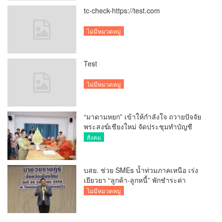
tc-check-https://test.com
ไม่มีหมวดหมู่
Test
ไม่มีหมวดหมู่
“มาดามหยก” เข้าให้กำลังใจ ถวายปัจจัย
พระสงฆ์เชียงใหม่ จัดประชุมทำบัญชี
รายรับรายจ่ายของวัด กว่า 300 รูป ที่วัด
สังคม
สวนดอก
บสย. ช่วย SMEs น้ำท่วมภาคเหนือ เร่ง
เยียวยา “ลูกค้า-ลูกหนี้” พักชำระค่า
ธรรมเนียม-ค่างวด
ไม่มีหมวดหมู่