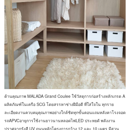
ด้านคุณภาพ MALADA Grand Coulee ใช้วัสดุการก่อสร้างหลักเกรด A
ผลิตภัณฑ์ในเครือ SCG โดยสรรหาช่างฝีมือดี ที่ใส่ใจใน ทุกราย
ละเอียดงานควบคมุคุณภาพอย่างใกล้ชิดทุกขั้นตอนแถมหลังคาโรงจอด
รถAPVCอายุการใช้งานยาวนานหลอดไฟLED ประหยดั พลังงาน
ปราศจากรังสี UV ถนนหลักโครงการกว้าง 12 และ 10 เมตร มีสวน