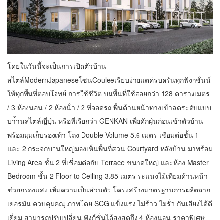
โดยในวันนี้จะเป็นการเปิดตัวบ้าน
สไตล์ModernJapaneseโซนCouleeเรียบง่ายแตค่รบครันทุกฟังกชั่นน์
ให้ทุกพื้นที่ตอบโจทย์ การใช้ชีวิต บนพื้นที่ใช้สอยกว่า 128 ตารางเมตร
/ 3 ห้องนอน / 2 ห้องน้ํา / 2 ที่จอดรถ พื้นด้านหน้าทางเข้าลดระดับแบบ
บา้านสไตล์ญี่ปุ่น หรือที่เรียกว่า GENKAN เพื่อดักฝุ่นก่อนเข้าตัวบ้าน
พร้อมมุมเก็บรองเท้า โถง Double Volume 5.6 เมตร เชื่อมต่อชั้น 1
และ 2 กระจกบานใหญ่มองเห็นพื้นที่สวน Courtyard หลังบ้าน มาพร้อม
Living Area ชั้น 2 ที่เชื่อมต่อกับ Terrace ขนาดใหญ่ และห้อง Master
Bedroom ชั้น 2 Floor to Ceiling 3.85 เมตร ระแนงไม้เทียมด้านหน้า
ช่วยกรองแสง เพิ่มความเป็นส่วนตัว โครงสร้างมาตรฐานการผลิตจาก
เยอรมัน ควบคุมคณุ ภาพโดย SCG แข็งแรง ไม่ร้าว ไมรั่ว กันเสียงได้ดี
เยี่ยม สามารถปรับเปลี่ยน ฟังก์ชั่นได้สูงสุดถึง 4 ห้องนอน ราคาพิเศษ