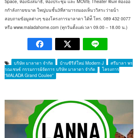
Space, ห้องนั่งสมาธิ, ห้องประชุม และ MOVIE Theater พื้นท่ี ห้องออ
กกําลังกายขนาด ใหญ่บนชั้น3ที่สามารถมองเห็นววิสระว่ายน้ํา
สอบถามข้อมูลต่างๆ ของโครงการมาลาดา ได้ท่ี โทร. 089 432 0077
หรือ www.maladahome.com (ทุกวันตั้งแต่เวลา 09.00 – 18.00 น.)
บริษัท มาลาดา จำกัด
บ้านซีรีส์ใหม่ Modern J
ศรีมาลา พร
รณเชษฐ์ กรรมการผู้จัดการ บริษัท มาลาดา จํากัด
โครงการ
“MALADA Grand Coulee”