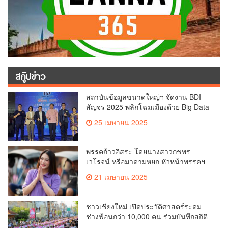
สกู๊ปข่าว
สถาบันข้อมูลขนาดใหญ่ฯ จัดงาน BDI
สัญจร 2025 พลิกโฉมเมืองด้วย Big Data
& AI ครั้งที่ 2 ที่ จ.เชียงใหม่ ผลักดันการใช้
25 เมษายน 2025
ข้อมูลเพื่อยกระดับเมือง สังคม และ
คุณภาพชีวิตของชาวเชียงใหม่
พรรคก้าวอิสระ โดยนางสาวกชพร
เวโรจน์ หรือมาดามหยก หัวหน้าพรรคฯ
จัดการประชุมใหญ่สามัญประจำปี 2568
21 เมษายน 2025
พรรคก้าวอิสระ ครั้งที่ 1/2568 โ
ชาวเชียงใหม่ เปิดประวัติศาสตร์ระดม
ช่างฟ้อนกว่า 10,000 คน ร่วมบันทึกสถิติ
โลก Guinness World Records สำเร็จ