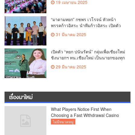
19 เมษายน 2025
ทำลายสถิติ 7,218 คน เฉลิมฉลองใน
วาระครบรอบ 729 ปีแห่งการสถาปนา
เมืองเชียงใหม่
“มาดามหยก” กชพร เวโรจน์ หัวหน้า
พรรคก้าวอิสระ นำทีมก้าวอิสระ เปิดตัว
“การย์วิชญ์ วงษ์ทอง” ชิงนายกเทศมนตรี
31 มีนาคม 2025
นครเชียงใหม่พร้อม ผู้สมัคร สท.ครบ4
เขต
เปิดตัว “หยก ปนันรัตน์” กลุ่มเพื่อเชียงใหม่
ชิงนายกฯ ทน.เชียงใหม่ เป็นนายกของทุก
สีทุกวัย พร้อมผู้สมัคร สท.ครบทุกแขวง
29 มีนาคม 2025
เรื่องมาใหม่
What Players Notice First When
Choosing a Fast Withdrawal Casino
UK
ไม่มีหมวดหมู่