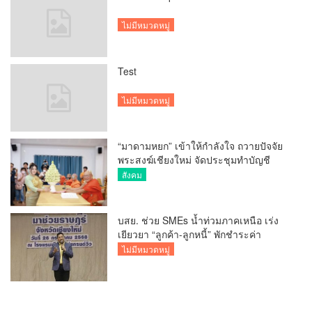
ไม่มีหมวดหมู่
Test
ไม่มีหมวดหมู่
“มาดามหยก” เข้าให้กำลังใจ ถวายปัจจัย
พระสงฆ์เชียงใหม่ จัดประชุมทำบัญชี
รายรับรายจ่ายของวัด กว่า 300 รูป ที่วัด
สังคม
สวนดอก
บสย. ช่วย SMEs น้ำท่วมภาคเหนือ เร่ง
เยียวยา “ลูกค้า-ลูกหนี้” พักชำระค่า
ธรรมเนียม-ค่างวด
ไม่มีหมวดหมู่