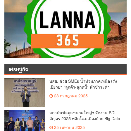
เศรษฐกิจ
บสย. ช่วย SMEs น้ำท่วมภาคเหนือ เร่ง
เยียวยา “ลูกค้า-ลูกหนี้” พักชำระค่า
ธรรมเนียม-ค่างวด
28 กรกฎาคม 2025
สถาบันข้อมูลขนาดใหญ่ฯ จัดงาน BDI
สัญจร 2025 พลิกโฉมเมืองด้วย Big Data
& AI ครั้งที่ 2 ที่ จ.เชียงใหม่ ผลักดันการใช้
25 เมษายน 2025
ข้อมูลเพื่อยกระดับเมือง สังคม และ