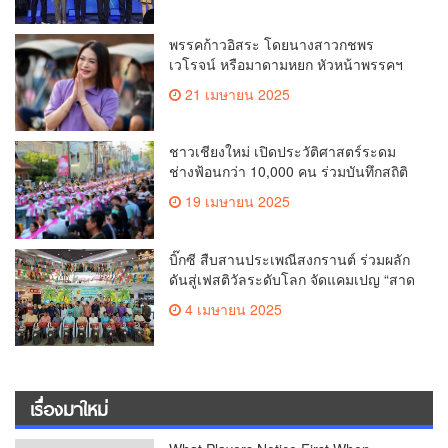
คุณภาพชีวิตของชาวเชียงใหม่
พรรคก้าวอิสระ โดยนางสาวกชพร
เวโรจน์ หรือมาดามหยก หัวหน้าพรรคฯ
จัดการประชุมใหญ่สามัญประจำปี 2568
21 เมษายน 2025
พรรคก้าวอิสระ ครั้งที่ 1/2568 โ
ชาวเชียงใหม่ เปิดประวัติศาสตร์ระดม
ช่างฟ้อนกว่า 10,000 คน ร่วมบันทึกสถิติ
โลก Guinness World Records สำเร็จ
19 เมษายน 2025
ทำลายสถิติ 7,218 คน เฉลิมฉลองใน
วาระครบรอบ 729 ปีแห่งการสถาปนา
เมืองเชียงใหม่
บิ๊กซี สืบสานประเพณีสงกรานต์ ร่วมผลัก
ดันสู่เฟสติวัลระดับโลก จัดแคมเปญ “สาด
สนุกรับสงกรานต์ที่บิ๊กซี” อัดโปรฉ่ำ ลด
4 เมษายน 2025
สูงสุด 50% กระตุ้นการเดินทางนักท่อง
เที่ยวไทย – ต่างชาติ คาดยอดขายโตกว่า
2,132 ล้านบาท
เรื่องมาใหม่