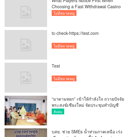
What Players Notice First When
Choosing a Fast Withdrawal Casino
UK
ไม่มีหมวดหมู่
tc-check-https://test.com
ไม่มีหมวดหมู่
Test
ไม่มีหมวดหมู่
“มาดามหยก” เข้าให้กำลังใจ ถวายปัจจัย
พระสงฆ์เชียงใหม่ จัดประชุมทำบัญชี
รายรับรายจ่ายของวัด กว่า 300 รูป ที่วัด
สังคม
สวนดอก
บสย. ช่วย SMEs น้ำท่วมภาคเหนือ เร่ง