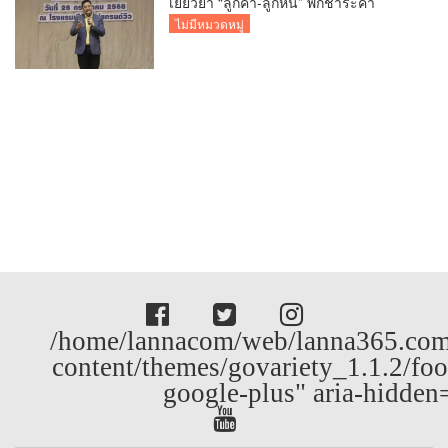
เยียวยา “ลูกค้า-ลูกหนี้” พักชำระค่า
ธรรมเนียม-ค่างวด
ไม่มีหมวดหมู่
/home/lannacom/web/lanna365.com
content/themes/govariety_1.1.2/foo
google-plus" aria-hidden