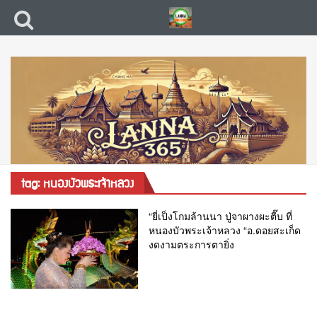
tag: หนองบัวพระเจ้าหลวง
“ยี่เป็งโกมล้านนา ปู่จาผางผะตี๊บ ที่
หนองบัวพระเจ้าหลวง “อ.ดอยสะเก็ด
งดงามตระการตายิ่ง