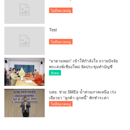
ไม่มีหมวดหมู่
Test
ไม่มีหมวดหมู่
“มาดามหยก” เข้าให้กำลังใจ ถวายปัจจัย
พระสงฆ์เชียงใหม่ จัดประชุมทำบัญชี
รายรับรายจ่ายของวัด กว่า 300 รูป ที่วัด
สังคม
สวนดอก
บสย. ช่วย SMEs น้ำท่วมภาคเหนือ เร่ง
เยียวยา “ลูกค้า-ลูกหนี้” พักชำระค่า
ธรรมเนียม-ค่างวด
ไม่มีหมวดหมู่