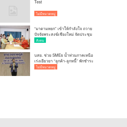
Test
ไม่มีหมวดหมู่
“มาดามหยก” เข้าให้กำลังใจ ถวาย
ปัจจัยพระสงฆ์เชียงใหม่ จัดประชุม
ทำบัญชีรายรับรายจ่ายของวัด กว่า
สังคม
300 รูป ที่วัดสวนดอก
บสย. ช่วย SMEs น้ำท่วมภาคเหนือ
เร่งเยียวยา “ลูกค้า-ลูกหนี้” พักชำระ
ค่าธรรมเนียม-ค่างวด
ไม่มีหมวดหมู่