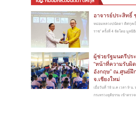
tag: หม่อมหลวงปนัดดา ดิศกุล
อาจารย์ประสิทธิ์ 
หม่อมหลวงปนัดดา ดิศกุลเป
ราช” ครั้งที่ 4 จัดโดย มูลน
ผู้ช่วยรัฐมนตรีป
“หน้าที่ความรับ
อังกฤษ” ณ.ศูนย์
จ.เชียงใหม่
เมื่อวันที่ 18 ม.ค เวลา 9 
กระทรวงยุติธรรม เข้าตรวจเย