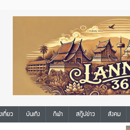
งเที่ยว
บันเทิง
กีฬา
สกู๊ปข่าว
สังคม