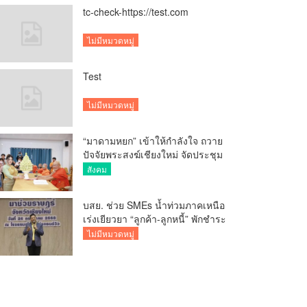
tc-check-https://test.com
ไม่มีหมวดหมู่
Test
ไม่มีหมวดหมู่
“มาดามหยก” เข้าให้กำลังใจ ถวาย
ปัจจัยพระสงฆ์เชียงใหม่ จัดประชุม
ทำบัญชีรายรับรายจ่ายของวัด กว่า
สังคม
300 รูป ที่วัดสวนดอก
บสย. ช่วย SMEs น้ำท่วมภาคเหนือ
เร่งเยียวยา “ลูกค้า-ลูกหนี้” พักชำระ
ค่าธรรมเนียม-ค่างวด
ไม่มีหมวดหมู่