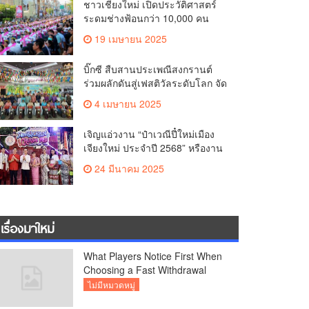
ชาวเชียงใหม่ เปิดประวัติศาสตร์
คุณภาพชีวิตของชาวเชียงใหม่
ระดมช่างฟ้อนกว่า 10,000 คน
ร่วมบันทึกสถิติโลก Guinness
19 เมษายน 2025
World Records สำเร็จทำลายสถิติ
7,218 คน เฉลิมฉลองในวาระครบ
บิ๊กซี สืบสานประเพณีสงกรานต์
รอบ 729 ปีแห่งการสถาปนาเมือง
ร่วมผลักดันสู่เฟสติวัลระดับโลก จัด
เชียงใหม่
แคมเปญ “สาดสนุกรับสงกรานต์ที่
4 เมษายน 2025
บิ๊กซี” อัดโปรฉ่ำ ลดสูงสุด 50%
กระตุ้นการเดินทางนักท่องเที่ยว
เจิญแอ่วงาน “ป๋าเวณีปี๋ใหม่เมือง
ไทย – ต่างชาติ คาดยอดขายโตก
เจียงใหม่ ประจำปี 2568” หรืองาน
ว่า 2,132 ล้านบาท
สงกรานต์เชียงใหม่
24 มีนาคม 2025
เรื่องมาใหม่
What Players Notice First When
Choosing a Fast Withdrawal
Casino UK
ไม่มีหมวดหมู่