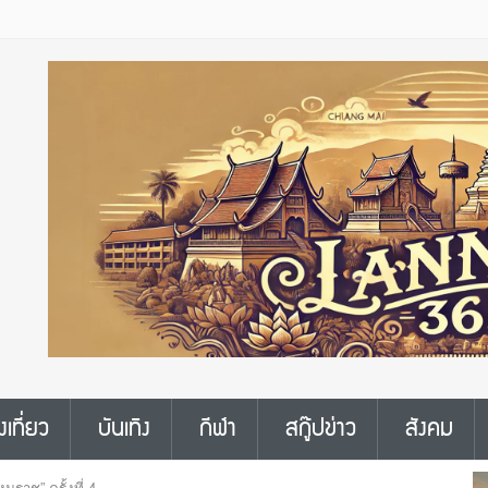
งเที่ยว
บันเทิง
กีฬา
สกู๊ปข่าว
สังคม
มราช” ครั้งที่ 4