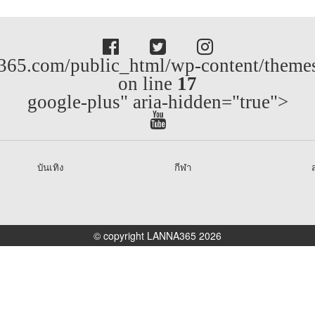
65.com/public_html/wp-content/themes/
on line
17
google-plus" aria-hidden="true">
บันเทิง
กีฬา
ส
© copyright LANNA365 2026