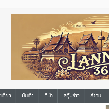
งเที่ยว
บันเทิง
กีฬา
สกู๊ปข่าว
สังคม