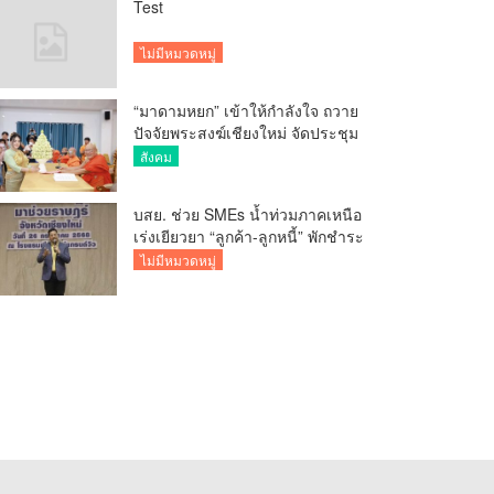
Test
ไม่มีหมวดหมู่
“มาดามหยก” เข้าให้กำลังใจ ถวาย
ปัจจัยพระสงฆ์เชียงใหม่ จัดประชุม
ทำบัญชีรายรับรายจ่ายของวัด กว่า
สังคม
300 รูป ที่วัดสวนดอก
บสย. ช่วย SMEs น้ำท่วมภาคเหนือ
เร่งเยียวยา “ลูกค้า-ลูกหนี้” พักชำระ
ค่าธรรมเนียม-ค่างวด
ไม่มีหมวดหมู่