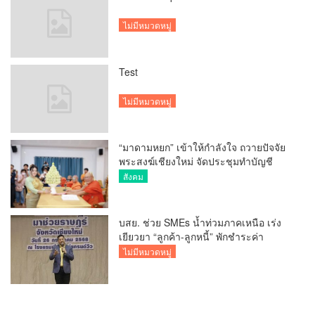
ไม่มีหมวดหมู่
Test
ไม่มีหมวดหมู่
“มาดามหยก” เข้าให้กำลังใจ ถวายปัจจัย
พระสงฆ์เชียงใหม่ จัดประชุมทำบัญชี
รายรับรายจ่ายของวัด กว่า 300 รูป ที่วัด
สังคม
สวนดอก
บสย. ช่วย SMEs น้ำท่วมภาคเหนือ เร่ง
เยียวยา “ลูกค้า-ลูกหนี้” พักชำระค่า
ธรรมเนียม-ค่างวด
ไม่มีหมวดหมู่