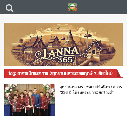
tag: อาคารนิทรรศการ 2อุทยานหลวงราชพฤกษ์ จ.เชียงใหม่
อุทยานหลวงราชพฤกษ์จัดนิทรรศการ
“236 ปี ใต้ร่มพระบารมีจักรีวงศ์”