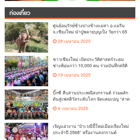
ท่องเที่ยว
ศูนย์อนุรักษ์ช้างปางช้างแม่สา อ.แม่ริม
จ.เชียงใหม่ นำปู่พลายบุญเป็ง วัยกว่า 65
ปี เข้าสู่บ้านพักช้างชรา เพื่อพักผ่อนเต็มที่
28 เมษายน 2025
ชาวเชียงใหม่ เปิดประวัติศาสตร์ระดม
ช่างฟ้อนกว่า 10,000 คน ร่วมบันทึกสถิติ
โลก Guinness World Records สำเร็จ
19 เมษายน 2025
ทำลายสถิติ 7,218 คน เฉลิมฉลองใน
วาระครบรอบ 729 ปีแห่งการสถาปนา
เมืองเชียงใหม่
บิ๊กซี สืบสานประเพณีสงกรานต์ ร่วมผลัก
ดันสู่เฟสติวัลระดับโลก จัดแคมเปญ “สาด
สนุกรับสงกรานต์ที่บิ๊กซี” อัดโปรฉ่ำ ลด
4 เมษายน 2025
สูงสุด 50% กระตุ้นการเดินทางนักท่อง
เที่ยวไทย – ต่างชาติ คาดยอดขายโตกว่า
2,132 ล้านบาท
เจิญแอ่วงาน “ป๋าเวณีปี๋ใหม่เมืองเจียงใหม่
ประจำปี 2568” หรืองานสงกรานต์
เชียงใหม่