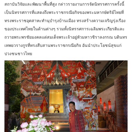
สถาบันวิจัยและพัฒนาพื้นที่สูง กล่าวรายงานการจัดนิทรรศการครั้งนี้
เป็นนิทรรศการที่แสดงถึงพระราชกรณียกิจของพระมหากษัตริย์ไทยที่
ทรงพระราชอุตสาหะทำนุบำรุงบ้านเมือง ทรงสร้างความเจริญรุ่งเรือง
ของประเทศไทยในด้านต่างๆ รวมทั้งนิทรรศการเฉลิมพระเกียรติและ
ถวายพระพรชัยมงคลแด่สมเด็จพระเจ้าอยู่หัวมหาวชิราลงกรณ บดินทร
เทพยวรางกูรที่ทรงสืบสานพระราชกรณียกิจ อันนำประโยชน์สุขแก่
ปวงชนชาวไทย