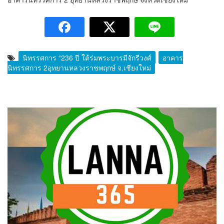
นิทรรศการ “236 ปี ใต้ร่มพระบารมีจักรีวงศ์
อาคาร
นิทรรศการ 2อุทยานหลวงราชพฤกษ์ จ.เชียงใหม่