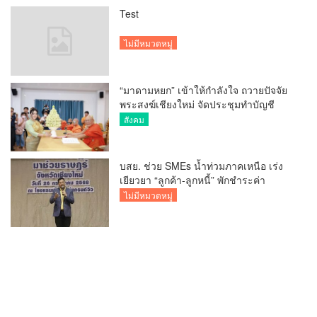
Test
ไม่มีหมวดหมู่
“มาดามหยก” เข้าให้กำลังใจ ถวายปัจจัย
พระสงฆ์เชียงใหม่ จัดประชุมทำบัญชี
รายรับรายจ่ายของวัด กว่า 300 รูป ที่วัด
สังคม
สวนดอก
บสย. ช่วย SMEs น้ำท่วมภาคเหนือ เร่ง
เยียวยา “ลูกค้า-ลูกหนี้” พักชำระค่า
ธรรมเนียม-ค่างวด
ไม่มีหมวดหมู่