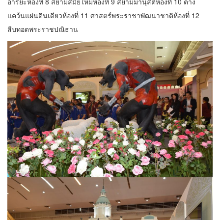
อารยะห้องที่ 8 สยามสมัยใหม่ห้องที่ 9 สยามมานุสติห้องที่ 10 ต่าง
แคว้นแผ่นดินเดียวห้องที่ 11 ศาสตร์พระราชาพัฒนาชาติห้องที่ 12
สืบทอดพระราชปณิธาน