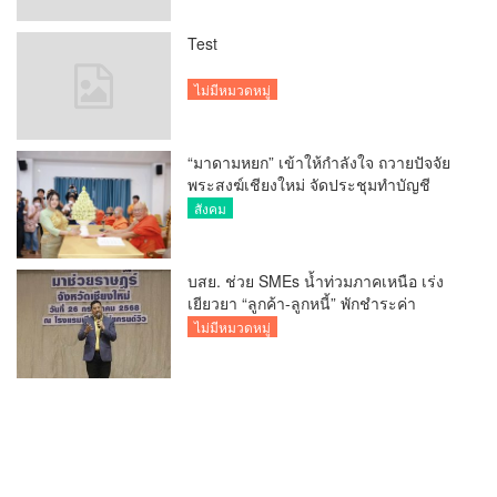
Test
ไม่มีหมวดหมู่
“มาดามหยก” เข้าให้กำลังใจ ถวายปัจจัย
พระสงฆ์เชียงใหม่ จัดประชุมทำบัญชี
รายรับรายจ่ายของวัด กว่า 300 รูป ที่วัด
สังคม
สวนดอก
บสย. ช่วย SMEs น้ำท่วมภาคเหนือ เร่ง
เยียวยา “ลูกค้า-ลูกหนี้” พักชำระค่า
ธรรมเนียม-ค่างวด
ไม่มีหมวดหมู่