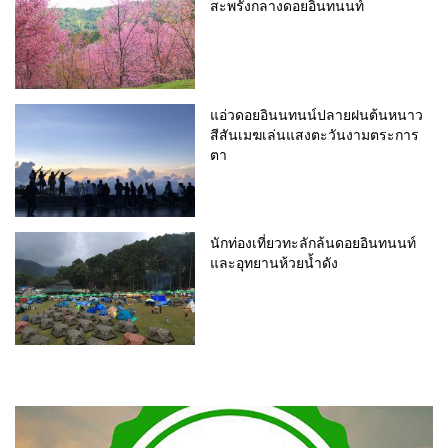
สะพรั่งกลางดอยอินทนนท์
แอ่วดอยอินนทนน์ปลายฝนต้นหนาว
สีสันเมฆเล่นแสงตะวันงามตระการ
ตา
นักท่องเที่ยวทะลักล้นดอยอินทนนท์
และอุทยานห้วยน้ำดัง