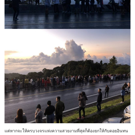
แต่หากจะให้ครบวงจรแห่งความสวยงามที่สุดก็ต้องยกให้กับดอยอินทน