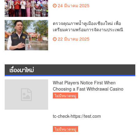
เรื่องมาใหม่
What Players Notice First When
Choosing a Fast Withdrawal Casino
UK
ไม่มีหมวดหมู่
tc-check-https://test.com
ไม่มีหมวดหมู่
Test
ไม่มีหมวดหมู่
“มาดามหยก” เข้าให้กำลังใจ ถวายปัจจัย
พระสงฆ์เชียงใหม่ จัดประชุมทำบัญชี
รายรับรายจ่ายของวัด กว่า 300 รูป ที่วัด
สังคม