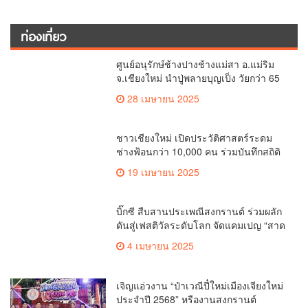
ชาวเชียงใหม่ เปิดประวัติศาสตร์ระดม
ช่างฟ้อนกว่า 10,000 คน ร่วมบันทึกสถิติ
โลก Guinness World Records สำเร็จ
19 เมษายน 2025
ทำลายสถิติ 7,218 คน เฉลิมฉลองใน
วาระครบรอบ 729 ปีแห่งการสถาปนา
เมืองเชียงใหม่
บิ๊กซี สืบสานประเพณีสงกรานต์ ร่วมผลัก
ดันสู่เฟสติวัลระดับโลก จัดแคมเปญ “สาด
สนุกรับสงกรานต์ที่บิ๊กซี” อัดโปรฉ่ำ ลด
4 เมษายน 2025
สูงสุด 50% กระตุ้นการเดินทางนักท่อง
เที่ยวไทย – ต่างชาติ คาดยอดขายโตกว่า
2,132 ล้านบาท
เจิญแอ่วงาน “ป๋าเวณีปี๋ใหม่เมืองเจียงใหม่
ประจำปี 2568” หรืองานสงกรานต์
เชียงใหม่
24 มีนาคม 2025
ตรวจคุณภาพน้ำคูเมืองเชียงใหม่ เพื่อ
เตรียมความพร้อมการจัดงานประเพณี
สงกรานต์ หรือป๋าเวณีปี๋ใหม่เมืองเจียงใหม่
22 มีนาคม 2025
ประจำปี 2568 บริเวณคูเมือง