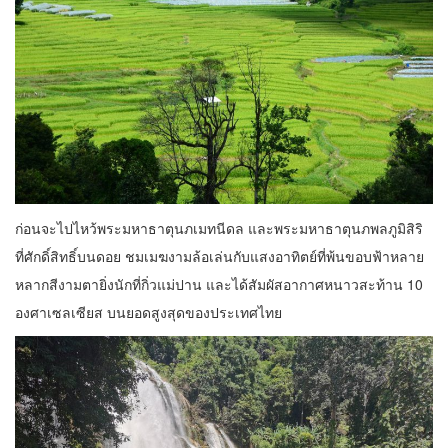
ก่อนจะไปไหว้พระมหาธาตุนภเมทนีดล และพระมหาธาตุนภพลภูมิสิริ
ที่ศักดิ์สิทธิ์บนดอย ชมเมฆงามล้อเล่นกับแสงอาทิตย์ที่พ้นขอบฟ้าหลาย
หลากสีงามตายิ่งนักที่กิ่วแม่ปาน และได้สัมผัสอากาศหนาวสะท้าน 10
องศาเซลเซียส บนยอดสูงสุดของประเทศไทย