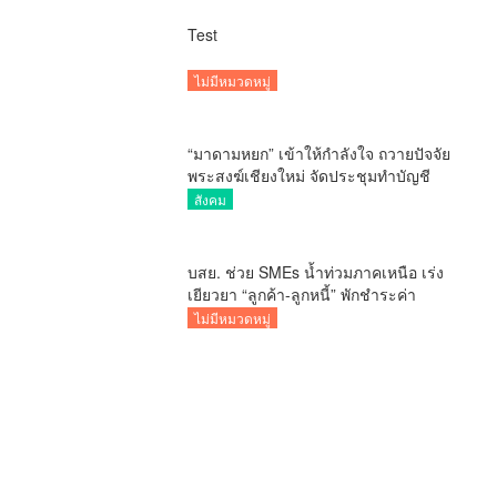
สวนดอก
บสย. ช่วย SMEs น้ำท่วมภาคเหนือ เร่ง
เยียวยา “ลูกค้า-ลูกหนี้” พักชำระค่า
ธรรมเนียม-ค่างวด
ไม่มีหมวดหมู่
/home/lannacom/web/lanna365.com