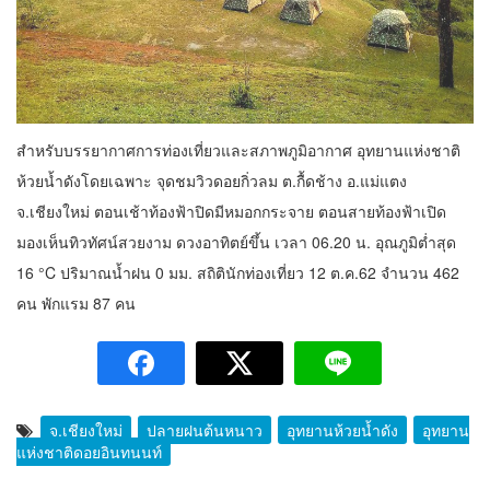
สำหรับบรรยากาศการท่องเที่ยวและสภาพภูมิอากาศ อุทยานแห่งชาติ
ห้วยน้ำดังโดยเฉพาะ จุดชมวิวดอยกิ่วลม ต.กื้ดช้าง อ.แม่แตง
จ.เชียงใหม่ ตอนเช้าท้องฟ้าปิดมีหมอกกระจาย ตอนสายท้องฟ้าเปิด
มองเห็นทิวทัศน์สวยงาม ดวงอาทิตย์ขึ้น เวลา 06.20 น. อุณภูมิต่ำสุด
16 °C ปริมาณน้ำฝน 0 มม. สถิตินักท่องเที่ยว 12 ต.ค.62 จำนวน 462
คน พักแรม 87 คน
จ.เชียงใหม่
ปลายฝนต้นหนาว
อุทยานห้วยน้ำดัง
อุทยาน
แห่งชาติดอยอินทนนท์