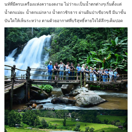
นท์ที่มีครบเครื่องแห่งความงดงาม ไม่ว่าจะเป็นน้ำตกต่างๆเริ่มตั้งแต่
น้ำตกแม่ยะ น้ำตกแม่กลาง น้ำตกวชิรธาร ผ่านผืนป่าเขียวขจี มีนาขั้น
บันใดให้เห็นระหว่าง ตามด้วยอากาศที่บริสุทธิ์หายใจได้ลึกๆเต็มปอด