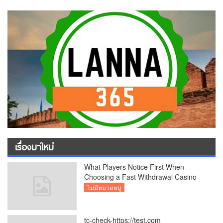
เรื่องมาใหม่
What Players Notice First When
Choosing a Fast Withdrawal Casino
UK
ไม่มีหมวดหมู่
tc-check-https://test.com