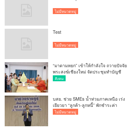
ไม่มีหมวดหมู่
Test
ไม่มีหมวดหมู่
“มาดามหยก” เข้าให้กำลังใจ ถวายปัจจัย
พระสงฆ์เชียงใหม่ จัดประชุมทำบัญชี
รายรับรายจ่ายของวัด กว่า 300 รูป ที่วัด
สังคม
สวนดอก
บสย. ช่วย SMEs น้ำท่วมภาคเหนือ เร่ง
เยียวยา “ลูกค้า-ลูกหนี้” พักชำระค่า
ธรรมเนียม-ค่างวด
ไม่มีหมวดหมู่