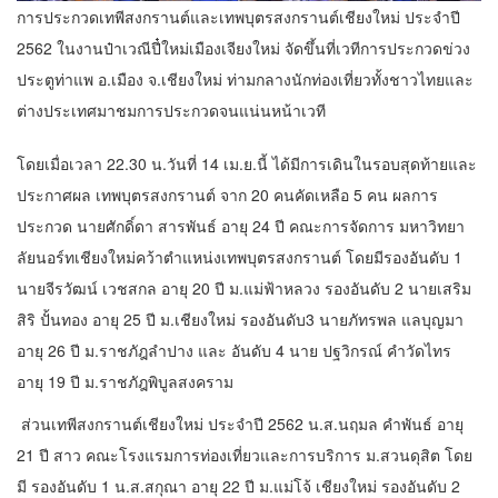
การประกวดเทพีสงกรานต์และเทพบุตรสงกรานต์เชียงใหม่ ประจำปี
2562 ในงานป๋าเวณีปี๋ใหม่เมืองเจียงใหม่ จัดขึ้นที่เวทีการประกวดข่วง
ประตูท่าแพ อ.เมือง จ.เชียงใหม่ ท่ามกลางนักท่องเที่ยวทั้งชาวไทยและ
ต่างประเทศมาชมการประกวดจนแน่นหน้าเวที
โดยเมื่อเวลา 22.30 น.วันที่ 14 เม.ย.นี้ ได้มีการเดินในรอบสุดท้ายและ
ประกาศผล เทพบุตรสงกรานต์ จาก 20 คนคัดเหลือ 5 คน ผลการ
ประกวด นายศักดิ์ดา สารพันธ์ อายุ 24 ปี คณะการจัดการ มหาวิทยา
ลัยนอร์ทเชียงใหม่คว้าตำแหน่งเทพบุตรสงกรานต์ โดยมีรองอันดับ 1
นายจีรวัฒน์ เวชสกล อายุ 20 ปี ม.แม่ฟ้าหลวง รองอันดับ 2 นายเสริม
สิริ ปั้นทอง อายุ 25 ปี ม.เชียงใหม่ รองอันดับ3 นายภัทรพล แลบุญมา
อายุ 26 ปี ม.ราชภัฎลำปาง และ อันดับ 4 นาย ปฐวิกรณ์ คำวัดไทร
อายุ 19 ปี ม.ราชภัฎพิบูลสงคราม
ส่วนเทพีสงกรานต์เชียงใหม่ ประจำปี 2562 น.ส.นฤมล คำพันธ์ อายุ
21 ปี สาว คณะโรงแรมการท่องเที่ยวและการบริการ ม.สวนดุสิต โดย
มี รองอันดับ 1 น.ส.สกุณา อายุ 22 ปี ม.แม่โจ้ เชียงใหม่ รองอันดับ 2