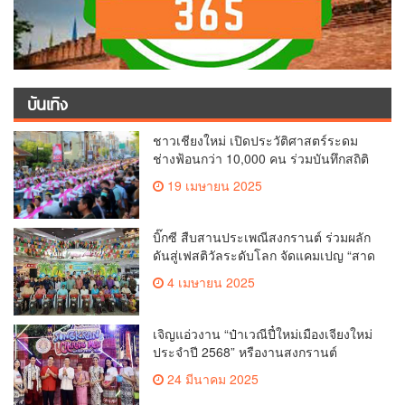
บันเทิง
ชาวเชียงใหม่ เปิดประวัติศาสตร์ระดม
ช่างฟ้อนกว่า 10,000 คน ร่วมบันทึกสถิติ
โลก Guinness World Records สำเร็จ
19 เมษายน 2025
ทำลายสถิติ 7,218 คน เฉลิมฉลองใน
วาระครบรอบ 729 ปีแห่งการสถาปนา
เมืองเชียงใหม่
บิ๊กซี สืบสานประเพณีสงกรานต์ ร่วมผลัก
ดันสู่เฟสติวัลระดับโลก จัดแคมเปญ “สาด
สนุกรับสงกรานต์ที่บิ๊กซี” อัดโปรฉ่ำ ลด
4 เมษายน 2025
สูงสุด 50% กระตุ้นการเดินทางนักท่อง
เที่ยวไทย – ต่างชาติ คาดยอดขายโตกว่า
2,132 ล้านบาท
เจิญแอ่วงาน “ป๋าเวณีปี๋ใหม่เมืองเจียงใหม่
ประจำปี 2568” หรืองานสงกรานต์
เชียงใหม่
24 มีนาคม 2025