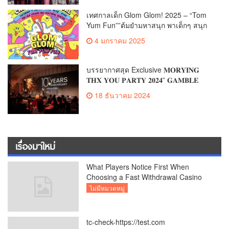
เทศกาลเด็ก Glom Glom! 2025 – “Tom
Yum Fun””ต้มยำมหาสนุก พาเด็กๆ สนุก
กับดนตรี ละครเวที และเวทมนตร์ในวัน
4 มกราคม 2025
เด็กแห่งชาติ!”
บรรยากาศสุด Exclusive 𝐌𝐎𝐑𝐘𝐈𝐍𝐆
𝐓𝐇𝐗 𝐘𝐎𝐔 𝐏𝐀𝐑𝐓𝐘 𝟐𝟎𝟐𝟒” 𝐆𝐀𝐌𝐁𝐋𝐄
𝐆𝐀𝐋𝐀 𝐍𝐈𝐆𝐇𝐓 “สุดยิ่งใหญ่ประทับใจ
18 ธันวาคม 2024
เรื่องมาใหม่
What Players Notice First When
Choosing a Fast Withdrawal Casino
UK
ไม่มีหมวดหมู่
tc-check-https://test.com