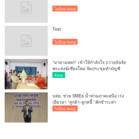
ไม่มีหมวดหมู่
Test
ไม่มีหมวดหมู่
“มาดามหยก” เข้าให้กำลังใจ ถวายปัจจัย
พระสงฆ์เชียงใหม่ จัดประชุมทำบัญชี
รายรับรายจ่ายของวัด กว่า 300 รูป ที่วัด
สังคม
สวนดอก
บสย. ช่วย SMEs น้ำท่วมภาคเหนือ เร่ง
เยียวยา “ลูกค้า-ลูกหนี้” พักชำระค่า
ธรรมเนียม-ค่างวด
ไม่มีหมวดหมู่