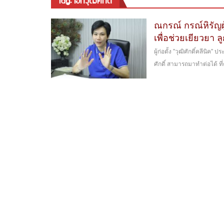
tag: เอกวุฒิศักดิ์
ณกรณ์ กรณ์หิรัญผู้
เพื่อช่วยเยียวยา ลู
ผู้ก่อตั้ง "วุฒิศักดิ์คลีนิค" 
ศักดิ์ สามารถมาทำต่อได้ ที่คล