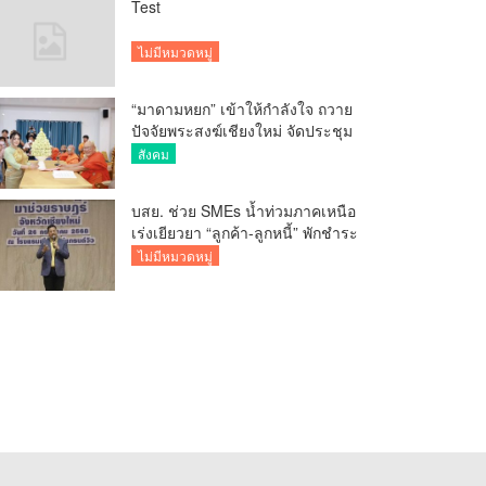
Test
ไม่มีหมวดหมู่
“มาดามหยก” เข้าให้กำลังใจ ถวาย
ปัจจัยพระสงฆ์เชียงใหม่ จัดประชุม
ทำบัญชีรายรับรายจ่ายของวัด กว่า
สังคม
300 รูป ที่วัดสวนดอก
บสย. ช่วย SMEs น้ำท่วมภาคเหนือ
เร่งเยียวยา “ลูกค้า-ลูกหนี้” พักชำระ
ค่าธรรมเนียม-ค่างวด
ไม่มีหมวดหมู่