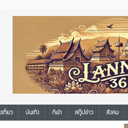
งเที่ยว
บันเทิง
กีฬา
สกู๊ปข่าว
สังคม