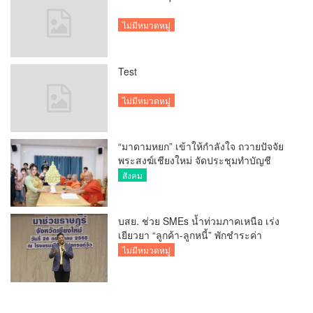
ไม่มีหมวดหมู่
Test
ไม่มีหมวดหมู่
“มาดามหยก” เข้าให้กำลังใจ ถวายปัจจัย
พระสงฆ์เชียงใหม่ จัดประชุมทำบัญชี
รายรับรายจ่ายของวัด กว่า 300 รูป ที่วัด
สังคม
สวนดอก
บสย. ช่วย SMEs น้ำท่วมภาคเหนือ เร่ง
เยียวยา “ลูกค้า-ลูกหนี้” พักชำระค่า
ธรรมเนียม-ค่างวด
ไม่มีหมวดหมู่