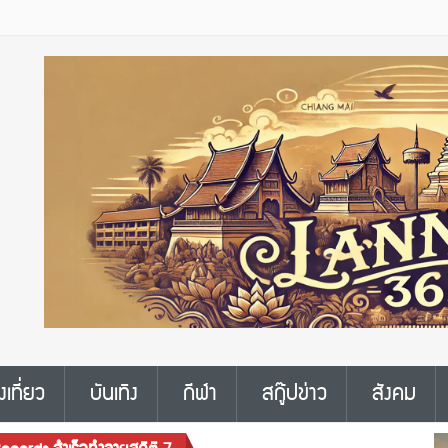
งเที่ยว
บันเทิง
กีฬา
สกู๊ปข่าว
สังคม