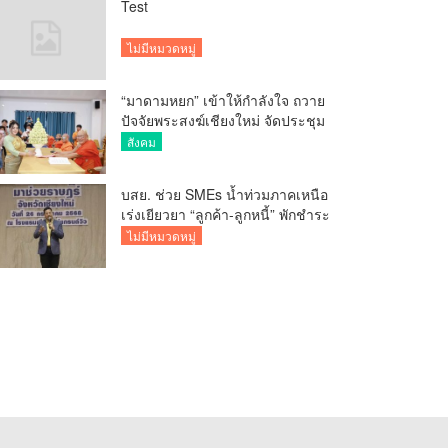
Test
ไม่มีหมวดหมู่
“มาดามหยก” เข้าให้กำลังใจ ถวาย
ปัจจัยพระสงฆ์เชียงใหม่ จัดประชุม
ทำบัญชีรายรับรายจ่ายของวัด กว่า
สังคม
300 รูป ที่วัดสวนดอก
บสย. ช่วย SMEs น้ำท่วมภาคเหนือ
เร่งเยียวยา “ลูกค้า-ลูกหนี้” พักชำระ
ค่าธรรมเนียม-ค่างวด
ไม่มีหมวดหมู่