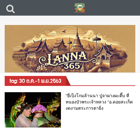
tag: 30 ต.ค.-1 พ.ย.2563
“ยี่เป็งโกมล้านนา ปู่จาผางผะตี๊บ ที่
หนองบัวพระเจ้าหลวง “อ.ดอยสะเก็ด
งดงามตระการตายิ่ง