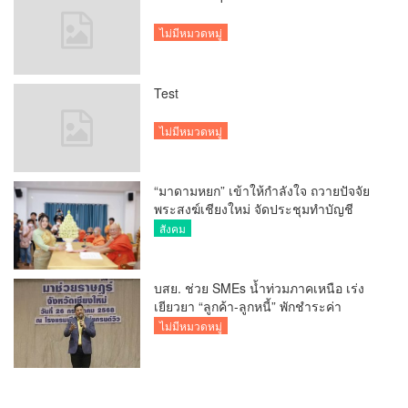
ไม่มีหมวดหมู่
Test
ไม่มีหมวดหมู่
“มาดามหยก” เข้าให้กำลังใจ ถวายปัจจัย
พระสงฆ์เชียงใหม่ จัดประชุมทำบัญชี
รายรับรายจ่ายของวัด กว่า 300 รูป ที่วัด
สังคม
สวนดอก
บสย. ช่วย SMEs น้ำท่วมภาคเหนือ เร่ง
เยียวยา “ลูกค้า-ลูกหนี้” พักชำระค่า
ธรรมเนียม-ค่างวด
ไม่มีหมวดหมู่