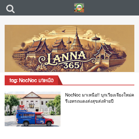
tag: NocNoc มาเหนือ
NocNoc มาเหนือ!! บุกเวียงเจียงใหม่ค
รีเอทรถแดงส่งสุขส่งท้ายปี