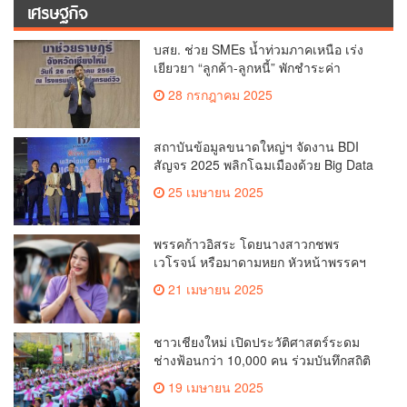
เศรษฐกิจ
บสย. ช่วย SMEs น้ำท่วมภาคเหนือ เร่ง
เยียวยา “ลูกค้า-ลูกหนี้” พักชำระค่า
ธรรมเนียม-ค่างวด
28 กรกฎาคม 2025
สถาบันข้อมูลขนาดใหญ่ฯ จัดงาน BDI
สัญจร 2025 พลิกโฉมเมืองด้วย Big Data
& AI ครั้งที่ 2 ที่ จ.เชียงใหม่ ผลักดันการใช้
25 เมษายน 2025
ข้อมูลเพื่อยกระดับเมือง สังคม และ
คุณภาพชีวิตของชาวเชียงใหม่
พรรคก้าวอิสระ โดยนางสาวกชพร
เวโรจน์ หรือมาดามหยก หัวหน้าพรรคฯ
จัดการประชุมใหญ่สามัญประจำปี 2568
21 เมษายน 2025
พรรคก้าวอิสระ ครั้งที่ 1/2568 โ
ชาวเชียงใหม่ เปิดประวัติศาสตร์ระดม
ช่างฟ้อนกว่า 10,000 คน ร่วมบันทึกสถิติ
โลก Guinness World Records สำเร็จ
19 เมษายน 2025
ทำลายสถิติ 7,218 คน เฉลิมฉลองใน