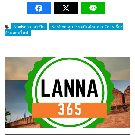
NocNoc มาเหนือ
NocNoc ศูนย์รวมสินค้าและบริการเรื่อง
บ้านออนไลน์