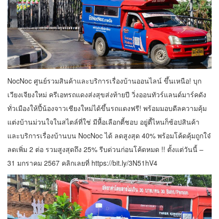
NocNoc ศูนย์รวมสินค้าและบริการเรื่องบ้านออนไลน์ ขึ้นเหนือ! บุก
เวียงเจียงใหม่ ครีเอทรถแดงส่งสุขส่งท้ายปี วิ่งออนทัวร์แลนด์มาร์คดัง
ทั่วเมืองให้ปี้น้องจาวเชียงใหม่ได้ขึ้นรถแดงฟรี! พร้อมมอบดีลความคุ้ม
แต่งบ้านม่วนใจในสไตล์ที่ใช่ มีหื้อเลือกตี้ชอบ อยู่ตี้ไหนก็ช้อปสินค้า
และบริการเรื่องบ้านบน NocNoc ได้ ลดสูงสุด 40% พร้อมโค้ดคุ้มถูกใจ๋
ลดเพิ่ม 2 ต่อ รวมสูงสุดถึง 25% รีบด่วนก่อนโค้ดหมด !! ตั้งแต่วันนี้ –
31 มกราคม 2567 คลิกเลยที่ https://bit.ly/3N51hV4