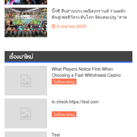
วาระครบรอบ 729 ปีแห่งการสถาปนา
เมืองเชียงใหม่
บิ๊กซี สืบสานประเพณีสงกรานต์ ร่วมผลัก
ดันสู่เฟสติวัลระดับโลก จัดแคมเปญ “สาด
สนุกรับสงกรานต์ที่บิ๊กซี” อัดโปรฉ่ำ ลด
4 เมษายน 2025
สูงสุด 50% กระตุ้นการเดินทางนักท่อง
เที่ยวไทย – ต่างชาติ คาดยอดขายโตกว่า
2,132 ล้านบาท
เรื่องมาใหม่
What Players Notice First When
Choosing a Fast Withdrawal Casino
UK
ไม่มีหมวดหมู่
tc-check-https://test.com
ไม่มีหมวดหมู่
Test