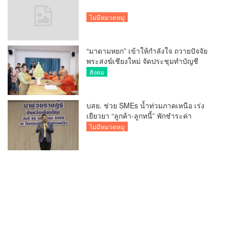
ไม่มีหมวดหมู่
“มาดามหยก” เข้าให้กำลังใจ ถวายปัจจัย
พระสงฆ์เชียงใหม่ จัดประชุมทำบัญชี
รายรับรายจ่ายของวัด กว่า 300 รูป ที่วัด
สังคม
สวนดอก
บสย. ช่วย SMEs น้ำท่วมภาคเหนือ เร่ง
เยียวยา “ลูกค้า-ลูกหนี้” พักชำระค่า
ธรรมเนียม-ค่างวด
ไม่มีหมวดหมู่