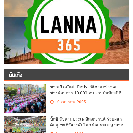
บันเทิง
ชาวเชียงใหม่ เปิดประวัติศาสตร์ระดม
ช่างฟ้อนกว่า 10,000 คน ร่วมบันทึกสถิติ
โลก Guinness World Records สำเร็จ
19 เมษายน 2025
ทำลายสถิติ 7,218 คน เฉลิมฉลองใน
วาระครบรอบ 729 ปีแห่งการสถาปนา
เมืองเชียงใหม่
บิ๊กซี สืบสานประเพณีสงกรานต์ ร่วมผลัก
ดันสู่เฟสติวัลระดับโลก จัดแคมเปญ “สาด
สนุกรับสงกรานต์ที่บิ๊กซี” อัดโปรฉ่ำ ลด