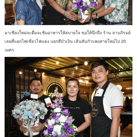
มาเชียงใหม่จะดื่มจะชิมอาหารให้สบายใจ ขอให้นึกถึง ร้าน ลาบภิรมย์
เลยสี่แยกไฟเขียวไฟแดง แยกสีบัวเงิน เส้นสันกำแพงสายใหม่ไป 20
เมตร