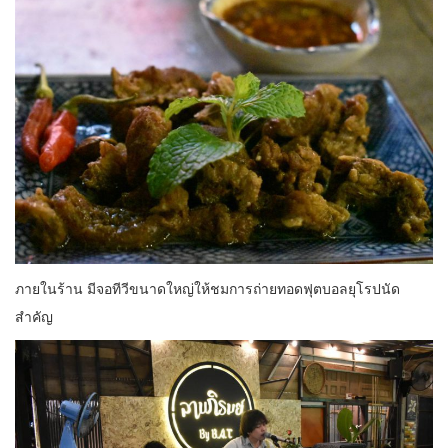
ภายในร้าน มีจอทีวีขนาดใหญ่ให้ชมการถ่ายทอดฟุตบอลยุโรปนัด
สำคัญ