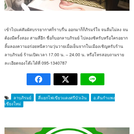
เข้าไปแค่สัมผัสบรรยากาศก็ราบรื่น ออกมาก็ก็ภิรมร์ใจ จนลืมไม่ลง จน
ต้องมีครั้งสอง สามสี่อีก ชื่อก็บอกลาบภิรมย์ ไปลองซิครับหรือ
ใครอยาก
ลิ้มลองความอร่อยหนีความวุ่นวายเมื่อเย็นจากในเมืองเชิญครับร้าน
ลาบภิรมย์
ร้านเปิดเวลา
17.00
น
. – 24.00
น
.
หรือโทรสอบถามราย
ละเอียดจองโต๊ะได้ที่
095-1340787
ลาบภิรมย์
สี่แยกไฟเขียวแดงศรีบัวเงิน
อ.สันกำแพง
เชียงใหม่