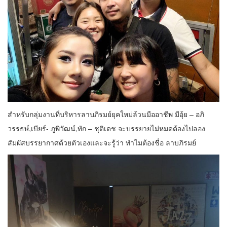
สำหรับกลุ่มงานที่บริหารลาบภิรมย์ยุคใหม่ล้วนมืออาชีพ มีอุ้ย – อภิ
วรรธษ์,เบียร์- ภูพิวัฒน์,ทัก – ชุติเดช จะบรรยายไม่หมดต้องไปลอง
สัมผัสบรรยากาศด้วยตัวเองและจะรู้ว่า ทำไมต้องชื่อ ลาบภิรมย์