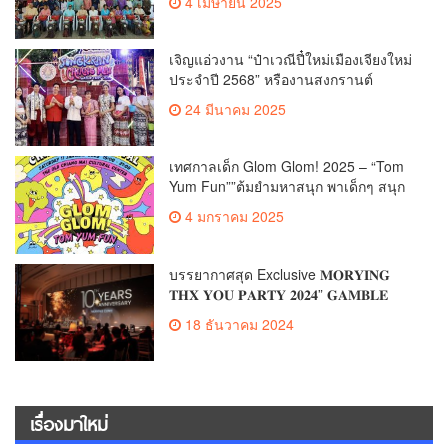
4 เมษายน 2025
สูงสุด 50% กระตุ้นการเดินทางนักท่อง
เที่ยวไทย – ต่างชาติ คาดยอดขายโตกว่า
2,132 ล้านบาท
เจิญแอ่วงาน “ป๋าเวณีปี๋ใหม่เมืองเจียงใหม่
ประจำปี 2568” หรืองานสงกรานต์
เชียงใหม่
24 มีนาคม 2025
เทศกาลเด็ก Glom Glom! 2025 – “Tom
Yum Fun””ต้มยำมหาสนุก พาเด็กๆ สนุก
กับดนตรี ละครเวที และเวทมนตร์ในวัน
4 มกราคม 2025
เด็กแห่งชาติ!”
บรรยากาศสุด Exclusive 𝐌𝐎𝐑𝐘𝐈𝐍𝐆
𝐓𝐇𝐗 𝐘𝐎𝐔 𝐏𝐀𝐑𝐓𝐘 𝟐𝟎𝟐𝟒” 𝐆𝐀𝐌𝐁𝐋𝐄
𝐆𝐀𝐋𝐀 𝐍𝐈𝐆𝐇𝐓 “สุดยิ่งใหญ่ประทับใจ
18 ธันวาคม 2024
เรื่องมาใหม่