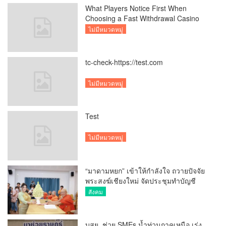
What Players Notice First When
Choosing a Fast Withdrawal Casino
UK
ไม่มีหมวดหมู่
tc-check-https://test.com
ไม่มีหมวดหมู่
Test
ไม่มีหมวดหมู่
“มาดามหยก” เข้าให้กำลังใจ ถวายปัจจัย
พระสงฆ์เชียงใหม่ จัดประชุมทำบัญชี
รายรับรายจ่ายของวัด กว่า 300 รูป ที่วัด
สังคม
สวนดอก
บสย. ช่วย SMEs น้ำท่วมภาคเหนือ เร่ง