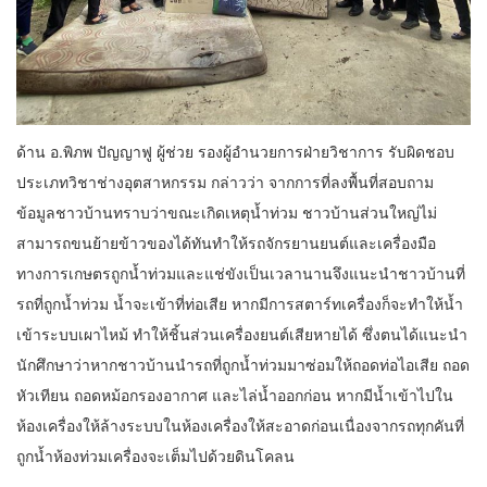
ด้าน อ.พิภพ ปัญญาฟู ผู้ช่วย รองผู้อำนวยการฝ่ายวิชาการ รับผิดชอบ
ประเภทวิชาช่างอุตสาหกรรม กล่าวว่า จากการที่ลงพื้นที่สอบถาม
ข้อมูลชาวบ้านทราบว่าขณะเกิดเหตุน้ำท่วม ชาวบ้านส่วนใหญ่ไม่
สามารถขนย้ายข้าวของได้ทันทำให้รถจักรยานยนต์และเครื่องมือ
ทางการเกษตรถูกน้ำท่วมและแช่ขังเป็นเวลานานจึงแนะนำชาวบ้านที่
รถที่ถูกน้ำท่วม น้ำจะเข้าที่ท่อเสีย หากมีการสตาร์ทเครื่องก็จะทำให้น้ำ
เข้าระบบเผาไหม้ ทำให้ชิ้นส่วนเครื่องยนต์เสียหายได้ ซึ่งตนได้แนะนำ
นักศึกษาว่าหากชาวบ้านนำรถที่ถูกน้ำท่วมมาซ่อมให้ถอดท่อไอเสีย ถอด
หัวเทียน ถอดหม้อกรองอากาศ และไล่น้ำออกก่อน หากมีน้ำเข้าไปใน
ห้องเครื่องให้ล้างระบบในห้องเครื่องให้สะอาดก่อนเนื่องจากรถทุกคันที่
ถูกน้ำห้องท่วมเครื่องจะเต็มไปด้วยดินโคลน