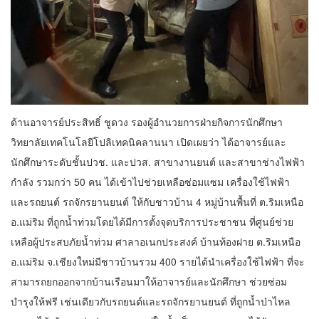
ด้านอาจารย์ประสิทธิ์ ชูดวง รองผู้อำนวยการฝ่ายกิจการนักศึกษา
วิทยาลัยเทคโนโลยีโปลิเทคนิคลานนา เปิดเผยว่า ได้อาจารย์และ
นักศึกษาระดับชั้นปวช. และปวส. สาขางานยนต์ และสาขาช่างไฟฟ้า
กำลัง รวมกว่า 50 คน ได้เข้าไปช่วยเหลือซ่อมแซม เครื่องใช้ไฟฟ้า
และรถยนต์ รถจักรยานยนต์ ให้กับชาวบ้าน 4 หมู่บ้านพื้นที่ ต.ริมเหนือ
อ.แม่ริม ที่ถูกน้ำท่วมโดยได้มีการตั้งจุดบริการประชาชน ที่ศูนย์ช่วย
เหลือผู้ประสบภัยน้ำท่วม ศาลาอเนกประสงค์ บ้านท้องฝาย ต.ริมเหนือ
อ.แม่ริม จ.เชียงใหม่มีชาวบ้านรวม 400 รายได้นำเครื่องใช้ไฟฟ้า ที่จะ
สามารถยกออกจากบ้านเรือนมาให้อาจารย์และนักศึกษา ช่วยซ่อม
บำรุงให้ฟรี เช่นเดียวกับรถยนต์และรถจักรยานยนต์ ที่ถูกน้ำป่าไหล