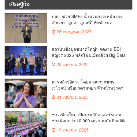
เศรษฐกิจ
บสย. ช่วย SMEs น้ำท่วมภาคเหนือ เร่ง
เยียวยา “ลูกค้า-ลูกหนี้” พักชำระค่า
ธรรมเนียม-ค่างวด
28 กรกฎาคม 2025
สถาบันข้อมูลขนาดใหญ่ฯ จัดงาน BDI
สัญจร 2025 พลิกโฉมเมืองด้วย Big Data
& AI ครั้งที่ 2 ที่ จ.เชียงใหม่ ผลักดันการใช้
25 เมษายน 2025
ข้อมูลเพื่อยกระดับเมือง สังคม และ
คุณภาพชีวิตของชาวเชียงใหม่
พรรคก้าวอิสระ โดยนางสาวกชพร
เวโรจน์ หรือมาดามหยก หัวหน้าพรรคฯ
จัดการประชุมใหญ่สามัญประจำปี 2568
21 เมษายน 2025
พรรคก้าวอิสระ ครั้งที่ 1/2568 โ
ชาวเชียงใหม่ เปิดประวัติศาสตร์ระดม
ช่างฟ้อนกว่า 10,000 คน ร่วมบันทึกสถิติ
โลก Guinness World Records สำเร็จ
19 เมษายน 2025
ทำลายสถิติ 7,218 คน เฉลิมฉลองใน