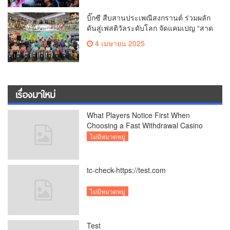
วาระครบรอบ 729 ปีแห่งการสถาปนา
เมืองเชียงใหม่
บิ๊กซี สืบสานประเพณีสงกรานต์ ร่วมผลัก
ดันสู่เฟสติวัลระดับโลก จัดแคมเปญ “สาด
สนุกรับสงกรานต์ที่บิ๊กซี” อัดโปรฉ่ำ ลด
4 เมษายน 2025
สูงสุด 50% กระตุ้นการเดินทางนักท่อง
เที่ยวไทย – ต่างชาติ คาดยอดขายโตกว่า
2,132 ล้านบาท
เรื่องมาใหม่
What Players Notice First When
Choosing a Fast Withdrawal Casino
UK
ไม่มีหมวดหมู่
tc-check-https://test.com
ไม่มีหมวดหมู่
Test