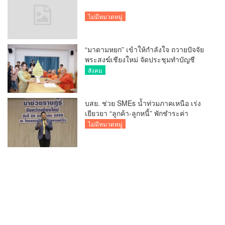
ไม่มีหมวดหมู่
“มาดามหยก” เข้าให้กำลังใจ ถวายปัจจัย
พระสงฆ์เชียงใหม่ จัดประชุมทำบัญชี
รายรับรายจ่ายของวัด กว่า 300 รูป ที่วัด
สังคม
สวนดอก
บสย. ช่วย SMEs น้ำท่วมภาคเหนือ เร่ง
เยียวยา “ลูกค้า-ลูกหนี้” พักชำระค่า
ธรรมเนียม-ค่างวด
ไม่มีหมวดหมู่