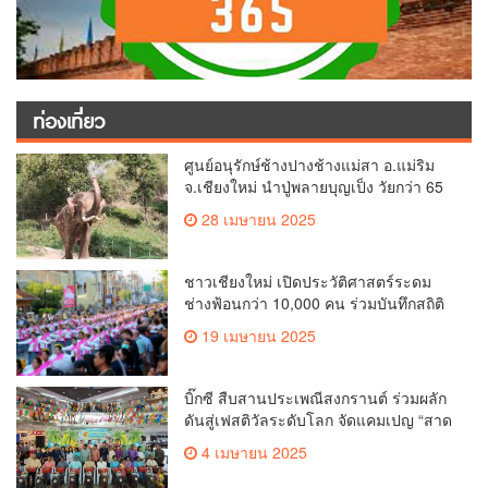
ท่องเที่ยว
ศูนย์อนุรักษ์ช้างปางช้างแม่สา อ.แม่ริม
จ.เชียงใหม่ นำปู่พลายบุญเป็ง วัยกว่า 65
ปี เข้าสู่บ้านพักช้างชรา เพื่อพักผ่อนเต็มที่
28 เมษายน 2025
ชาวเชียงใหม่ เปิดประวัติศาสตร์ระดม
ช่างฟ้อนกว่า 10,000 คน ร่วมบันทึกสถิติ
โลก Guinness World Records สำเร็จ
19 เมษายน 2025
ทำลายสถิติ 7,218 คน เฉลิมฉลองใน
วาระครบรอบ 729 ปีแห่งการสถาปนา
เมืองเชียงใหม่
บิ๊กซี สืบสานประเพณีสงกรานต์ ร่วมผลัก
ดันสู่เฟสติวัลระดับโลก จัดแคมเปญ “สาด
สนุกรับสงกรานต์ที่บิ๊กซี” อัดโปรฉ่ำ ลด
4 เมษายน 2025
สูงสุด 50% กระตุ้นการเดินทางนักท่อง
เที่ยวไทย – ต่างชาติ คาดยอดขายโตกว่า