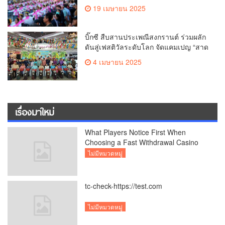
โลก Guinness World Records สำเร็จ
19 เมษายน 2025
ทำลายสถิติ 7,218 คน เฉลิมฉลองใน
วาระครบรอบ 729 ปีแห่งการสถาปนา
เมืองเชียงใหม่
บิ๊กซี สืบสานประเพณีสงกรานต์ ร่วมผลัก
ดันสู่เฟสติวัลระดับโลก จัดแคมเปญ “สาด
สนุกรับสงกรานต์ที่บิ๊กซี” อัดโปรฉ่ำ ลด
4 เมษายน 2025
สูงสุด 50% กระตุ้นการเดินทางนักท่อง
เที่ยวไทย – ต่างชาติ คาดยอดขายโตกว่า
2,132 ล้านบาท
เรื่องมาใหม่
What Players Notice First When
Choosing a Fast Withdrawal Casino
UK
ไม่มีหมวดหมู่
tc-check-https://test.com
ไม่มีหมวดหมู่