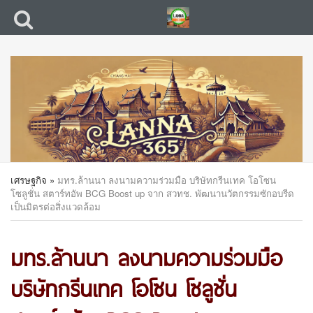
เศรษฐกิจ
»
มทร.ล้านนา ลงนามความร่วมมือ บริษัทกรีนเทค โอโซน
โซลูชั่น สตาร์ทอัพ BCG Boost up จาก สวทช. พัฒนานวัตกรรมซักอบรีด
เป็นมิตรต่อสิ่งแวดล้อม
มทร.ล้านนา ลงนามความร่วมมือ
บริษัทกรีนเทค โอโซน โซลูชั่น