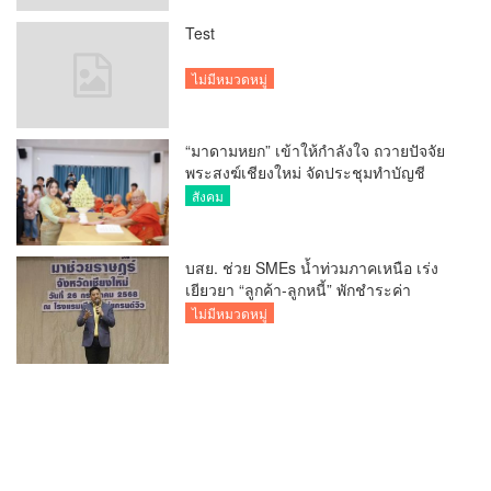
Test
ไม่มีหมวดหมู่
“มาดามหยก” เข้าให้กำลังใจ ถวายปัจจัย
พระสงฆ์เชียงใหม่ จัดประชุมทำบัญชี
รายรับรายจ่ายของวัด กว่า 300 รูป ที่วัด
สังคม
สวนดอก
บสย. ช่วย SMEs น้ำท่วมภาคเหนือ เร่ง
เยียวยา “ลูกค้า-ลูกหนี้” พักชำระค่า
ธรรมเนียม-ค่างวด
ไม่มีหมวดหมู่