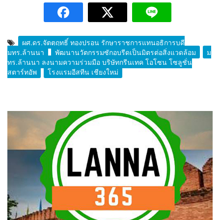
ผศ.ดร.จัตตุฤทธิ์ ทองปรอน รักษาราชการแทนอธิการบดี
มทร.ล้านนา
พัฒนานวัตกรรมซักอบรีดเป็นมิตรต่อสิ่งแวดล้อม
ม
ทร.ล้านนา ลงนามความร่วมมือ บริษัทกรีนเทค โอโซน โซลูชั่น
สตาร์ทอัพ
โรงแรมอีสทีน เชียงใหม่