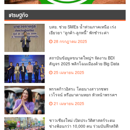
เศรษฐกิจ
บสย. ช่วย SMEs น้ำท่วมภาคเหนือ เร่ง
เยียวยา “ลูกค้า-ลูกหนี้” พักชำระค่า
ธรรมเนียม-ค่างวด
28 กรกฎาคม 2025
สถาบันข้อมูลขนาดใหญ่ฯ จัดงาน BDI
สัญจร 2025 พลิกโฉมเมืองด้วย Big Data
& AI ครั้งที่ 2 ที่ จ.เชียงใหม่ ผลักดันการใช้
25 เมษายน 2025
ข้อมูลเพื่อยกระดับเมือง สังคม และ
คุณภาพชีวิตของชาวเชียงใหม่
พรรคก้าวอิสระ โดยนางสาวกชพร
เวโรจน์ หรือมาดามหยก หัวหน้าพรรคฯ
จัดการประชุมใหญ่สามัญประจำปี 2568
21 เมษายน 2025
พรรคก้าวอิสระ ครั้งที่ 1/2568 โ
ชาวเชียงใหม่ เปิดประวัติศาสตร์ระดม
ช่างฟ้อนกว่า 10,000 คน ร่วมบันทึกสถิติ