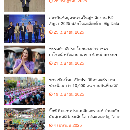
28 กรกฎาคม 2025
สถาบันข้อมูลขนาดใหญ่ฯ จัดงาน BDI
สัญจร 2025 พลิกโฉมเมืองด้วย Big Data
& AI ครั้งที่ 2 ที่ จ.เชียงใหม่ ผลักดันการใช้
25 เมษายน 2025
ข้อมูลเพื่อยกระดับเมือง สังคม และ
คุณภาพชีวิตของชาวเชียงใหม่
พรรคก้าวอิสระ โดยนางสาวกชพร
เวโรจน์ หรือมาดามหยก หัวหน้าพรรคฯ
จัดการประชุมใหญ่สามัญประจำปี 2568
21 เมษายน 2025
พรรคก้าวอิสระ ครั้งที่ 1/2568 โ
ชาวเชียงใหม่ เปิดประวัติศาสตร์ระดม
ช่างฟ้อนกว่า 10,000 คน ร่วมบันทึกสถิติ
โลก Guinness World Records สำเร็จ
19 เมษายน 2025
ทำลายสถิติ 7,218 คน เฉลิมฉลองใน
วาระครบรอบ 729 ปีแห่งการสถาปนา
เมืองเชียงใหม่
บิ๊กซี สืบสานประเพณีสงกรานต์ ร่วมผลัก
ดันสู่เฟสติวัลระดับโลก จัดแคมเปญ “สาด
สนุกรับสงกรานต์ที่บิ๊กซี” อัดโปรฉ่ำ ลด
4 เมษายน 2025
สูงสุด 50% กระตุ้นการเดินทางนักท่อง