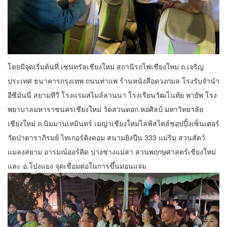
โดยมีจุดเริ่มต้นที่ เซนทรัลเชียงใหม่ สถานีรถไฟเชียงใหม่ ถ.เจริญ
ประเทศ ธนาคารกรุงเทพ ถนนท่าแพ ร้านหนังสือดวงกมล โรงรับจำนำ
อีซี่มันนี่ สยามทีวี โรงแรมสไมล์ลานนา โรงเรียนวัฒโนทัย พายัพ โรง
พยาบาลมหาราชนครเชียงใหม่ วัดสวนดอก หอศิลป์ มหาวิทยาลัย
เชียงใหม่ ถ.นิมมานเหมินทร์ เมญ่าเชียงใหม่ไลฟ์สไตล์ชอปปิ้งเซ็นเตอร์
วัดป่าดาราภิรมย์ ไทเกอร์คิงดอม สนามยิงปืน 333 แม่ริม สวนสัตว์
แมลงสยาม อารมณ์ออร์คิด ปางช่างแม่สา สวนพฤกษศาสตร์เชียงใหม่
และ อ.โป่งแยง จุดเชื่อมต่อในการขึ้นม่อนแจ่ม