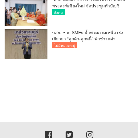
พระสงฆ์เชียงใหม่ จัดประชุมทำบัญชี
รายรับรายจ่ายของวัด กว่า 300 รูป ที่วัด
สังคม
สวนดอก
บสย. ช่วย SMEs น้ำท่วมภาคเหนือ เร่ง
เยียวยา “ลูกค้า-ลูกหนี้” พักชำระค่า
ธรรมเนียม-ค่างวด
ไม่มีหมวดหมู่