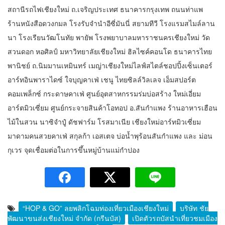
สถานีรถไฟเชียงใหม่ ถ.เจริญประเทศ ธนาคารกรุงเทพ ถนนท่าแพ
ร้านหนังสือดวงกมล โรงรับจำนำอีซี่มันนี่ สยามทีวี โรงแรมสไมล์ลาน
นา โรงเรียนวัฒโนทัย พายัพ โรงพยาบาลมหาราชนครเชียงใหม่ วัด
สวนดอก หอศิลป์ มหาวิทยาลัยเชียงใหม่ ฮิลไซค์คอนโด ธนาคารไทย
พานิชย์ ถ.นิมมานเหมินทร์ เมญ่าเชียงใหม่ไลฟ์สไตล์ชอปปิ้งเซ็นเตอร์
อาร์ทอินพาราไดซ์ ใจบุญคาเฟ่ เชนู ไทยซิลล์วิลเลจ เอ็มสปอร์ต
คอมเพล็กซ์ กระดาษคาเฟ่ ศูนย์อุตสาหกรรมร่มบ่อสร้าง ใหม่เอี่ยม
อาร์ตมิวเซี่ยม ศูนย์กระจายสินค้าโอทอป อ.สันกำแพง ร้านอาหารเฮือน
ไม้ในสวน นาซิจำปู๋ ดัชฟาร์ม โรสมาเนีย เชียงใหม่อาร์ทมิวเซี่ยม
มาดามคนสวยคาเฟ่ สกุลก้า เอสเตจ บ่อน้ำพุร้อนสันกำแพง และ ม่อน
กุเวร จุดเชื่อมต่อในการขึ้นหมู่บ้านแม่กำปอง
“HOP & GO” ลุยพลิกโฉมท่องเที่ยวเมืองเชียงใหม่
บริษัท ชัย
พัฒนาขนส่งเชียงใหม่ จำกัด (กรีนบัส)
เปิดตัวรถบัสนำเที่ยวชมเมือง