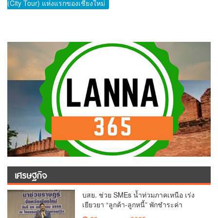
(City Tour) แห่งแรกของเชียงใหม่
เศรษฐกิจ
บสย. ช่วย SMEs น้ำท่วมภาคเหนือ เร่ง
เยียวยา “ลูกค้า-ลูกหนี้” พักชำระค่า
ธรรมเนียม-ค่างวด