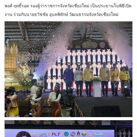
พงศ์ ฤทธิ์รอด รองผู้ว่าราชการจังหวัดเชียงใหม่ เป็นประธานในพิธีเปิด
งาน ร่วมกับนายธวัชชัย อุบลพิทักษ์ วัฒนธรรมจังหวัดเชียงใหม่