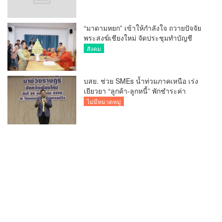
“มาดามหยก” เข้าให้กำลังใจ ถวายปัจจัย
พระสงฆ์เชียงใหม่ จัดประชุมทำบัญชี
รายรับรายจ่ายของวัด กว่า 300 รูป ที่วัด
สังคม
สวนดอก
บสย. ช่วย SMEs น้ำท่วมภาคเหนือ เร่ง
เยียวยา “ลูกค้า-ลูกหนี้” พักชำระค่า
ธรรมเนียม-ค่างวด
ไม่มีหมวดหมู่