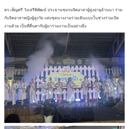
ดร.เพ็ญศรี วังเสรีพิพัฒน์ ประธานชมรมจิตอาสาผู้สูงอายุล้านนา ร่วม
กับจิตอาสาหญิงผู้สูงวัย แต่งชุดนางงามร่วมเดินแบบในช่วงร่วมเปิด
งานด้วย เป็นที่ตื่นตากับผู้มาร่วมงานเป็นอย่างยิ่ง