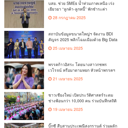
บสย. ช่วย SMEs น้ำท่วมภาคเหนือ เร่ง
เยียวยา “ลูกค้า-ลูกหนี้” พักชำระค่า
ธรรมเนียม-ค่างวด
28 กรกฎาคม 2025
สถาบันข้อมูลขนาดใหญ่ฯ จัดงาน BDI
สัญจร 2025 พลิกโฉมเมืองด้วย Big Data
& AI ครั้งที่ 2 ที่ จ.เชียงใหม่ ผลักดันการใช้
25 เมษายน 2025
ข้อมูลเพื่อยกระดับเมือง สังคม และ
คุณภาพชีวิตของชาวเชียงใหม่
พรรคก้าวอิสระ โดยนางสาวกชพร
เวโรจน์ หรือมาดามหยก หัวหน้าพรรคฯ
จัดการประชุมใหญ่สามัญประจำปี 2568
21 เมษายน 2025
พรรคก้าวอิสระ ครั้งที่ 1/2568 โ
ชาวเชียงใหม่ เปิดประวัติศาสตร์ระดม
ช่างฟ้อนกว่า 10,000 คน ร่วมบันทึกสถิติ
โลก Guinness World Records สำเร็จ
19 เมษายน 2025
ทำลายสถิติ 7,218 คน เฉลิมฉลองใน
วาระครบรอบ 729 ปีแห่งการสถาปนา
เมืองเชียงใหม่
บิ๊กซี สืบสานประเพณีสงกรานต์ ร่วมผลัก