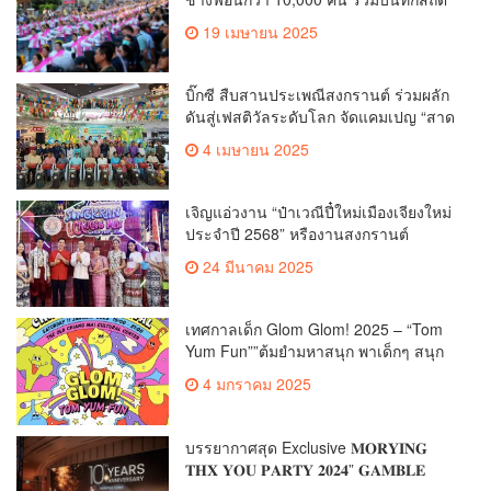
โลก Guinness World Records สำเร็จ
19 เมษายน 2025
ทำลายสถิติ 7,218 คน เฉลิมฉลองใน
วาระครบรอบ 729 ปีแห่งการสถาปนา
เมืองเชียงใหม่
บิ๊กซี สืบสานประเพณีสงกรานต์ ร่วมผลัก
ดันสู่เฟสติวัลระดับโลก จัดแคมเปญ “สาด
สนุกรับสงกรานต์ที่บิ๊กซี” อัดโปรฉ่ำ ลด
4 เมษายน 2025
สูงสุด 50% กระตุ้นการเดินทางนักท่อง
เที่ยวไทย – ต่างชาติ คาดยอดขายโตกว่า
2,132 ล้านบาท
เจิญแอ่วงาน “ป๋าเวณีปี๋ใหม่เมืองเจียงใหม่
ประจำปี 2568” หรืองานสงกรานต์
เชียงใหม่
24 มีนาคม 2025
เทศกาลเด็ก Glom Glom! 2025 – “Tom
Yum Fun””ต้มยำมหาสนุก พาเด็กๆ สนุก
กับดนตรี ละครเวที และเวทมนตร์ในวัน
4 มกราคม 2025
เด็กแห่งชาติ!”
บรรยากาศสุด Exclusive 𝐌𝐎𝐑𝐘𝐈𝐍𝐆
𝐓𝐇𝐗 𝐘𝐎𝐔 𝐏𝐀𝐑𝐓𝐘 𝟐𝟎𝟐𝟒” 𝐆𝐀𝐌𝐁𝐋𝐄
𝐆𝐀𝐋𝐀 𝐍𝐈𝐆𝐇𝐓 “สุดยิ่งใหญ่ประทับใจ