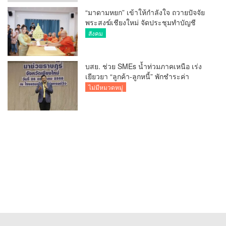
“มาดามหยก” เข้าให้กำลังใจ ถวายปัจจัย
พระสงฆ์เชียงใหม่ จัดประชุมทำบัญชี
รายรับรายจ่ายของวัด กว่า 300 รูป ที่วัด
สังคม
สวนดอก
บสย. ช่วย SMEs น้ำท่วมภาคเหนือ เร่ง
เยียวยา “ลูกค้า-ลูกหนี้” พักชำระค่า
ธรรมเนียม-ค่างวด
ไม่มีหมวดหมู่