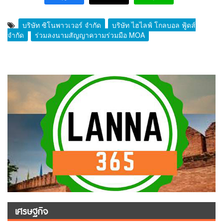
บริษัท ซิโนพาวเวอร์ จำกัด
บริษัท ไฮไลฟ์ โกลบอล ฟู้ดส์
จำกัด
ร่วมลงนามสัญญาความร่วมมือ MOA
เศรษฐกิจ