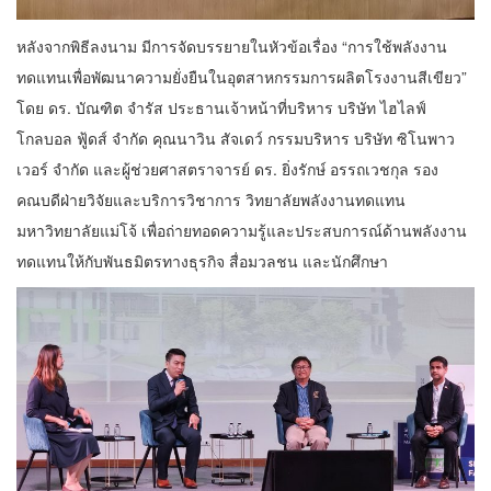
หลังจากพิธีลงนาม มีการจัดบรรยายในหัวข้อเรื่อง “การใช้พลังงาน
ทดแทนเพื่อพัฒนาความยั่งยืนในอุตสาหกรรมการผลิตโรงงานสีเขียว”
โดย ดร. บัณฑิต จำรัส ประธานเจ้าหน้าที่บริหาร บริษัท ไฮไลฟ์
โกลบอล ฟู้ดส์ จำกัด คุณนาวิน สัจเดว์ กรรมบริหาร บริษัท ซิโนพาว
เวอร์ จำกัด และผู้ช่วยศาสตราจารย์ ดร. ยิ่งรักษ์ อรรถเวชกุล รอง
คณบดีฝ่ายวิจัยและบริการวิชาการ วิทยาลัยพลังงานทดแทน
มหาวิทยาลัยแม่โจ้ เพื่อถ่ายทอดความรู้และประสบการณ์ด้านพลังงาน
ทดแทนให้กับพันธมิตรทางธุรกิจ สื่อมวลชน และนักศึกษา