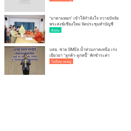
“มาดามหยก” เข้าให้กำลังใจ ถวายปัจจัย
พระสงฆ์เชียงใหม่ จัดประชุมทำบัญชี
รายรับรายจ่ายของวัด กว่า 300 รูป ที่วัด
สังคม
สวนดอก
บสย. ช่วย SMEs น้ำท่วมภาคเหนือ เร่ง
เยียวยา “ลูกค้า-ลูกหนี้” พักชำระค่า
ธรรมเนียม-ค่างวด
ไม่มีหมวดหมู่