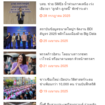
บสย. ช่วย SMEs น้ำท่วมภาคเหนือ เร่ง
เยียวยา “ลูกค้า-ลูกหนี้” พักชำระค่า
ธรรมเนียม-ค่างวด
28 กรกฎาคม 2025
สถาบันข้อมูลขนาดใหญ่ฯ จัดงาน BDI
สัญจร 2025 พลิกโฉมเมืองด้วย Big Data
& AI ครั้งที่ 2 ที่ จ.เชียงใหม่ ผลักดันการใช้
25 เมษายน 2025
ข้อมูลเพื่อยกระดับเมือง สังคม และ
คุณภาพชีวิตของชาวเชียงใหม่
พรรคก้าวอิสระ โดยนางสาวกชพร
เวโรจน์ หรือมาดามหยก หัวหน้าพรรคฯ
จัดการประชุมใหญ่สามัญประจำปี 2568
21 เมษายน 2025
พรรคก้าวอิสระ ครั้งที่ 1/2568 โ
ชาวเชียงใหม่ เปิดประวัติศาสตร์ระดม
ช่างฟ้อนกว่า 10,000 คน ร่วมบันทึกสถิติ
โลก Guinness World Records สำเร็จ
19 เมษายน 2025
ทำลายสถิติ 7,218 คน เฉลิมฉลองใน
วาระครบรอบ 729 ปีแห่งการสถาปนา
เมืองเชียงใหม่
บิ๊กซี สืบสานประเพณีสงกรานต์ ร่วมผลัก